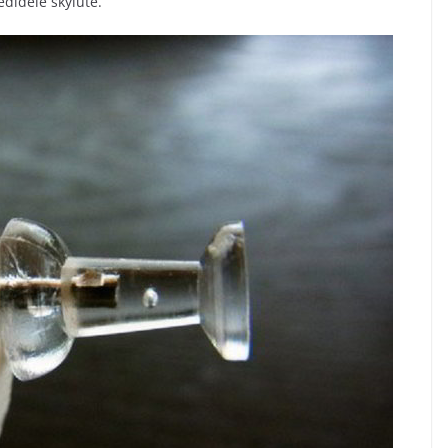
edidelė skylutė.