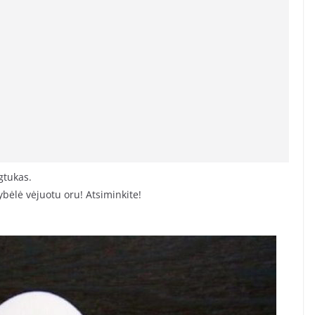
gtukas.
ybėlė vėjuotu oru! Atsiminkite!