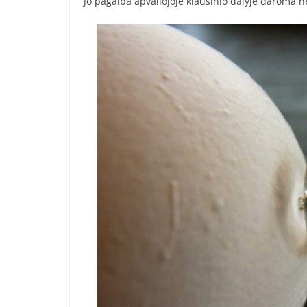
Jo pagalba apvaliojoje kiaušinio dalyje daroma n