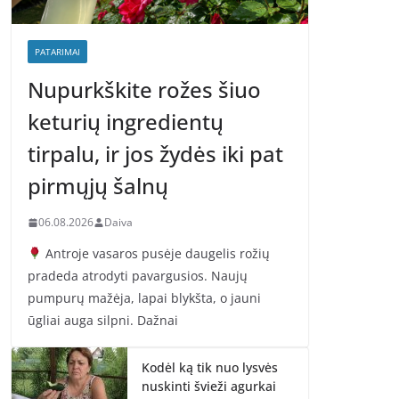
PATARIMAI
Nupurkškite rožes šiuo
keturių ingredientų
tirpalu, ir jos žydės iki pat
pirmųjų šalnų
06.08.2026
Daiva
Antroje vasaros pusėje daugelis rožių
pradeda atrodyti pavargusios. Naujų
pumpurų mažėja, lapai blykšta, o jauni
ūgliai auga silpni. Dažnai
Kodėl ką tik nuo lysvės
nuskinti švieži agurkai