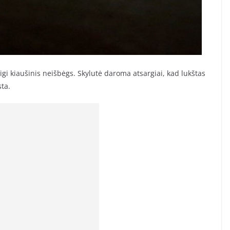
aigi kiaušinis neišbėgs. Skylutė daroma atsargiai, kad lukštas
sta.