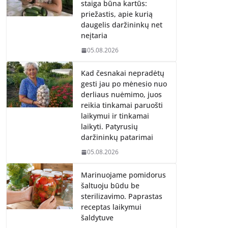
staiga būna kartūs:
priežastis, apie kurią
daugelis daržininkų net
neįtaria
05.08.2026
Kad česnakai nepradėtų
gesti jau po mėnesio nuo
derliaus nuėmimo, juos
reikia tinkamai paruošti
laikymui ir tinkamai
laikyti. Patyrusių
daržininkų patarimai
05.08.2026
Marinuojame pomidorus
šaltuoju būdu be
sterilizavimo. Paprastas
receptas laikymui
šaldytuve