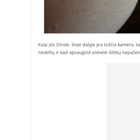
Kaip jūs žinote, šioje dalyje yra tuščia kamera, t
neskiltų ir kad apsauginė plėvelė išliktų nepažei