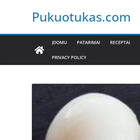
Skip
Pukuotukas.com
to
content
ĮDOMU
PATARIMAI
RECEPTAI
PRIVACY POLICY