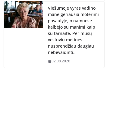
Viešumoje vyras vadino
mane geriausia moterimi
pasaulyje, o namuose
kalbėjo su manimi kaip
su tarnaite. Per mūsų
vestuvių metines
nusprendžiau daugiau
nebevaidinti…
02.08.2026