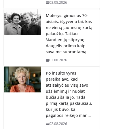
03.08.2026
Moterys, gimusios 70-
aisiais, išgyveno tai, kas
ne vieną jaunesnę kartą
palaužtų. Tačiau
šiandien jų stiprybę
daugelis priima kaip
savaime suprantamą
03.08.2026
Po insulto vyras
pareikalavo, kad
atsisakyčiau visų savo
užsiėmimų ir nuolat
būčiau šalia jo. Tada
pirmą kartą paklausiau,
kur jis buvo, kai
pagalbos reikėjo man…
02.08.2026