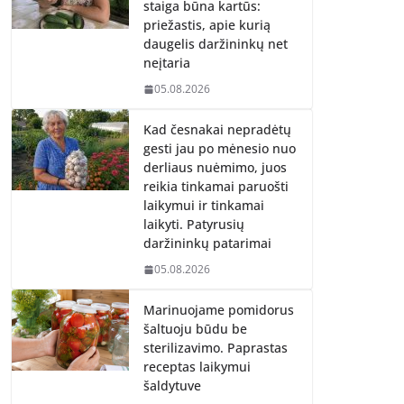
staiga būna kartūs:
priežastis, apie kurią
daugelis daržininkų net
neįtaria
05.08.2026
Kad česnakai nepradėtų
gesti jau po mėnesio nuo
derliaus nuėmimo, juos
reikia tinkamai paruošti
laikymui ir tinkamai
laikyti. Patyrusių
daržininkų patarimai
05.08.2026
Marinuojame pomidorus
šaltuoju būdu be
sterilizavimo. Paprastas
receptas laikymui
šaldytuve