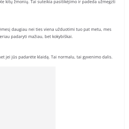
sote kitų žmonių. Tai suteikia pasitikėjimo ir padeda užmegzti
mesį daugiau nei ties viena užduotimi tuo pat metu, mes
eriau padaryti mažiau, bet kokybiškai.
et jei jūs padarėte klaidą. Tai normalu, tai gyvenimo dalis.