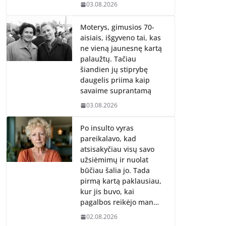
03.08.2026
Moterys, gimusios 70-
aisiais, išgyveno tai, kas
ne vieną jaunesnę kartą
palaužtų. Tačiau
šiandien jų stiprybę
daugelis priima kaip
savaime suprantamą
03.08.2026
Po insulto vyras
pareikalavo, kad
atsisakyčiau visų savo
užsiėmimų ir nuolat
būčiau šalia jo. Tada
pirmą kartą paklausiau,
kur jis buvo, kai
pagalbos reikėjo man…
02.08.2026