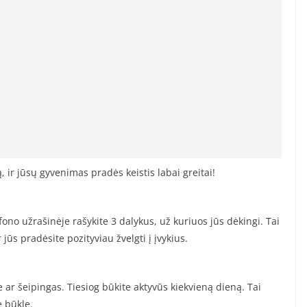
 ir jūsų gyvenimas pradės keistis labai greitai!
ono užrašinėje rašykite 3 dalykus, už kuriuos jūs dėkingi. Tai
jūs pradėsite pozityviau žvelgti į įvykius.
 ar šeipingas. Tiesiog būkite aktyvūs kiekvieną dieną. Tai
ę būklę.