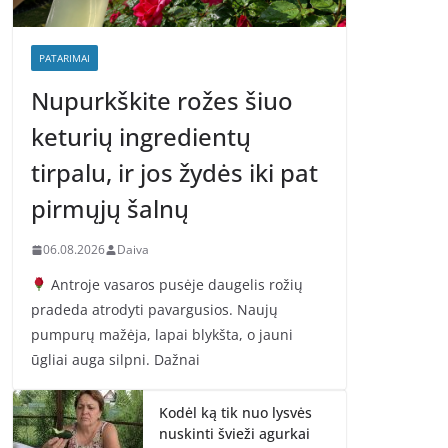
PATARIMAI
Nupurkškite rožes šiuo
keturių ingredientų
tirpalu, ir jos žydės iki pat
pirmųjų šalnų
06.08.2026
Daiva
Antroje vasaros pusėje daugelis rožių
pradeda atrodyti pavargusios. Naujų
pumpurų mažėja, lapai blykšta, o jauni
ūgliai auga silpni. Dažnai
Kodėl ką tik nuo lysvės
nuskinti švieži agurkai