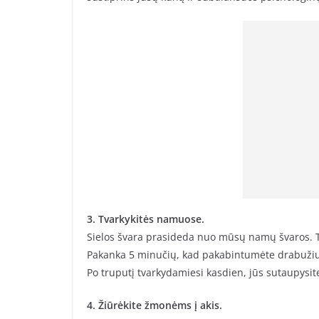
3. Tvarkykitės namuose.
Sielos švara prasideda nuo mūsų namų švaros. Tai
Pakanka 5 minučių, kad pakabintumėte drabužius
Po truputį tvarkydamiesi kasdien, jūs sutaupysite
4. Žiūrėkite žmonėms į akis.