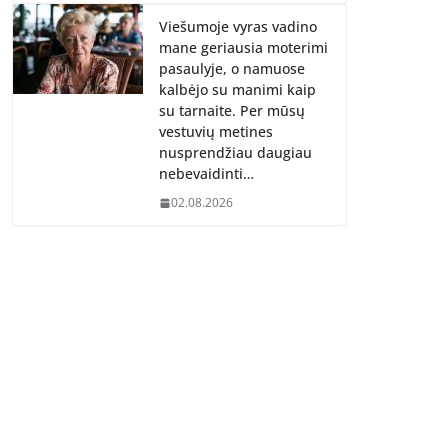
Viešumoje vyras vadino
mane geriausia moterimi
pasaulyje, o namuose
kalbėjo su manimi kaip
su tarnaite. Per mūsų
vestuvių metines
nusprendžiau daugiau
nebevaidinti…
02.08.2026