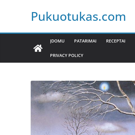
Skip
Pukuotukas.com
to
content
ĮDOMU
PATARIMAI
RECEPTAI
PRIVACY POLICY