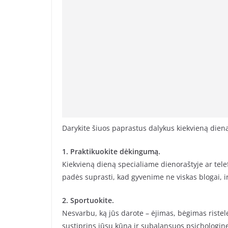
Darykite šiuos paprastus dalykus kiekvieną dieną,
1. Praktikuokite dėkingumą.
Kiekvieną dieną specialiame dienoraštyje ar telef
padės suprasti, kad gyvenime ne viskas blogai, ir 
2. Sportuokite.
Nesvarbu, ką jūs darote – ėjimas, bėgimas ristele
sustiprins jūsų kūną ir subalansuos psichologin