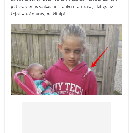
peties, vienas vaikas ant rankų ir antras, įsikibęs už
kojos – košmaras, ne kitaip!