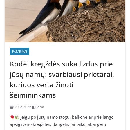
PATARIMAI
Kodėl kregždės suka lizdus prie
jūsų namų: svarbiausi prietarai,
kuriuos verta žinoti
šeimininkams
08.08.2026
Daiva
Jeigu po jūsų namo stogu, balkone ar prie lango
apsigyveno kregždės, daugelis tai laiko labai geru