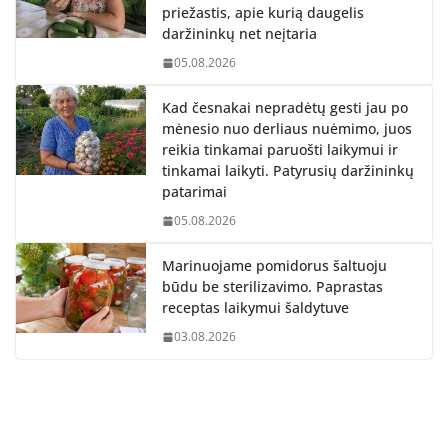
priežastis, apie kurią daugelis
daržininkų net neįtaria
05.08.2026
Kad česnakai nepradėtų gesti jau po
mėnesio nuo derliaus nuėmimo, juos
reikia tinkamai paruošti laikymui ir
tinkamai laikyti. Patyrusių daržininkų
patarimai
05.08.2026
Marinuojame pomidorus šaltuoju
būdu be sterilizavimo. Paprastas
receptas laikymui šaldytuve
03.08.2026