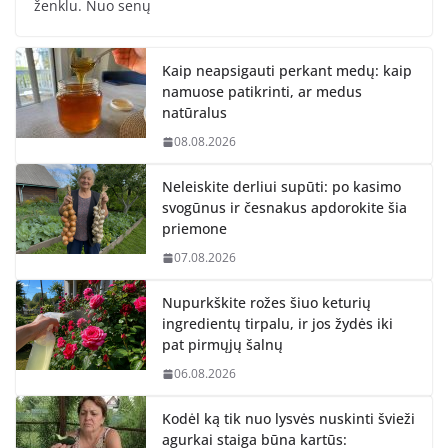
ženklu. Nuo senų
Kaip neapsigauti perkant medų: kaip
namuose patikrinti, ar medus
natūralus
08.08.2026
Neleiskite derliui supūti: po kasimo
svogūnus ir česnakus apdorokite šia
priemone
07.08.2026
Nupurkškite rožes šiuo keturių
ingredientų tirpalu, ir jos žydės iki
pat pirmųjų šalnų
06.08.2026
Kodėl ką tik nuo lysvės nuskinti švieži
agurkai staiga būna kartūs: