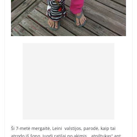
Ši 7-metė mergaitė, Leini valstijos, parodė, kaip tai
atrodo iš šono. Juodi ratilai po akimis, „atpiltukas“ ant