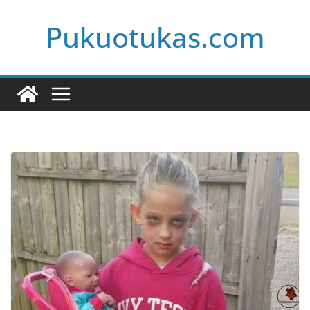
Skip
Pukuotukas.com
to
content