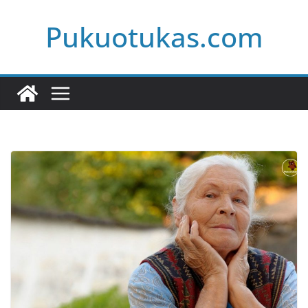
Skip
Pukuotukas.com
to
content