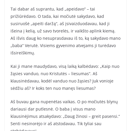
Tai dabar aš suprantu, kad „apeidavo“ – tai
prižiūrėdavo. O tada, kai močiutė sakydavo, kad
susiruošė „apeiti daržą“, aš įsivaizduodavau, kad ji
išeina į kelią, už savo tvorelės, ir vaikšto aplink kiemą.
Aš išvis daug ko nesuprasdavau iš to, ką sakydavo mano
„baba“ Verutė. Visiems gyvenimo atvejams ji turėdavo
išsireiškimų.
Kai ji mane maudydavo, visą laiką kalbėdavo: „Kaip nuo
žąsies vanduo, nuo Kristutės – liesumas“. Aš
klausinėdavau, kodėl vanduo nuo žąsies? Juk vonioje
sėdžiu aš? Ir koks ten nuo manęs liesumas?
Aš buvau gana nupenėtas vaikas. O po močiutės blynų
dariausi dar putlesnė. O baba į visus mano
klausinėjimus atsakydavo: „Daug žinosi – greit pasensi.“
Senti nesinorėjo ir aš atstodavau. Tik tyliai sau
stebėdavausi…