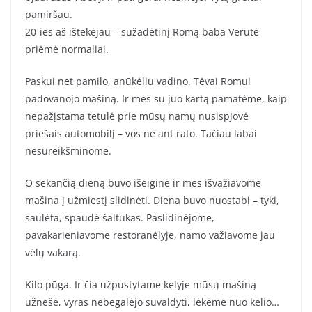
pamiršau.
20-ies aš ištekėjau – sužadėtinį Romą baba Verutė
priėmė normaliai.
Paskui net pamilo, anūkėliu vadino. Tėvai Romui
padovanojo mašiną. Ir mes su juo kartą pamatėme, kaip
nepažįstama tetulė prie mūsų namų nusispjovė
priešais automobilį – vos ne ant rato. Tačiau labai
nesureikšminome.
O sekančią dieną buvo išeiginė ir mes išvažiavome
mašina į užmiestį slidinėti. Diena buvo nuostabi – tyki,
saulėta, spaudė šaltukas. Paslidinėjome,
pavakarieniavome restoranėlyje, namo važiavome jau
vėlų vakarą.
Kilo pūga. Ir čia užpustytame kelyje mūsų mašiną
užnešė, vyras nebegalėjo suvaldyti, lėkėme nuo kelio…