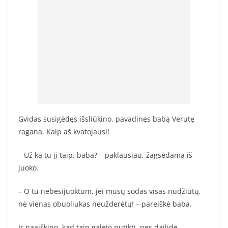
Gvidas susigėdęs išsliūkino, pavadinęs babą Verutę
ragana. Kaip aš kvatojausi!
– Už ką tu jį taip, baba? – paklausiau, žagsėdama iš
juoko.
– O tu nebesijuoktum, jei mūsų sodas visas nudžiūtų,
nė vienas obuoliukas neužderėtų! – pareiškė baba.
Ir paaiškino, kad taip galėjo nutikti, nes dailidė