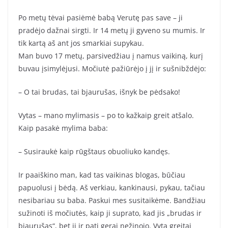
Po metų tėvai pasiėmė babą Verutę pas save – ji
pradėjo dažnai sirgti. Ir 14 metų ji gyveno su mumis. Ir
tik kartą aš ant jos smarkiai supykau.
Man buvo 17 metų, parsivedžiau į namus vaikiną, kurį
buvau įsimylėjusi. Močiutė pažiūrėjo į jį ir sušnibždėjo:
– O tai brudas, tai bjaurušas, išnyk be pėdsako!
Vytas – mano mylimasis – po to kažkaip greit atšalo.
Kaip pasakė mylima baba:
– Susiraukė kaip rūgštaus obuoliuko kandęs.
Ir paaiškino man, kad tas vaikinas blogas, būčiau
papuolusi į bėdą. Aš verkiau, kankinausi, pykau, tačiau
nesibariau su baba. Paskui mes susitaikėme. Bandžiau
sužinoti iš močiutės, kaip ji suprato, kad jis „brudas ir
bjaurušas“, bet ji ir pati gerai nežinojo. Vytą greitai