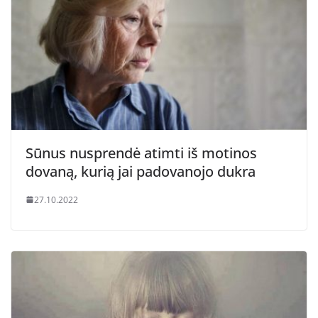
Sūnus nusprendė atimti iš motinos
dovaną, kurią jai padovanojo dukra
27.10.2022