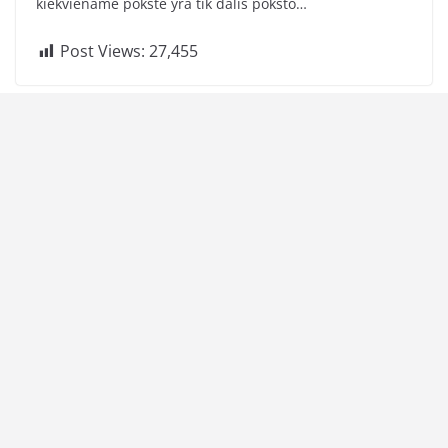
kiekviename pokšte yra tik dalis pokšto…
Post Views:
27,455