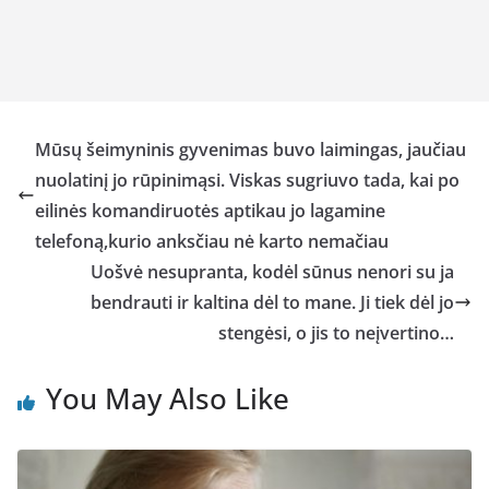
Mūsų šeimyninis gyvenimas buvo laimingas, jaučiau
nuolatinį jo rūpinimąsi. Viskas sugriuvo tada, kai po
eilinės komandiruotės aptikau jo lagamine
telefoną,kurio anksčiau nė karto nemačiau
Uošvė nesupranta, kodėl sūnus nenori su ja
bendrauti ir kaltina dėl to mane. Ji tiek dėl jo
stengėsi, o jis to neįvertino…
You May Also Like