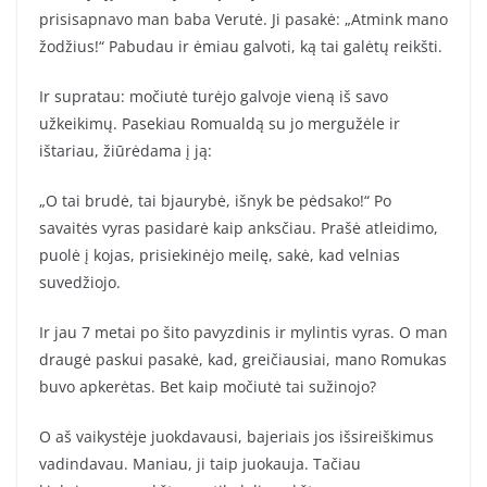
prisisapnavo man baba Verutė. Ji pasakė: „Atmink mano
žodžius!“ Pabudau ir ėmiau galvoti, ką tai galėtų reikšti.
Ir supratau: močiutė turėjo galvoje vieną iš savo
užkeikimų. Pasekiau Romualdą su jo mergužėle ir
ištariau, žiūrėdama į ją:
„O tai brudė, tai bjaurybė, išnyk be pėdsako!“ Po
savaitės vyras pasidarė kaip anksčiau. Prašė atleidimo,
puolė į kojas, prisiekinėjo meilę, sakė, kad velnias
suvedžiojo.
Ir jau 7 metai po šito pavyzdinis ir mylintis vyras. O man
draugė paskui pasakė, kad, greičiausiai, mano Romukas
buvo apkerėtas. Bet kaip močiutė tai sužinojo?
O aš vaikystėje juokdavausi, bajeriais jos išsireiškimus
vadindavau. Maniau, ji taip juokauja. Tačiau