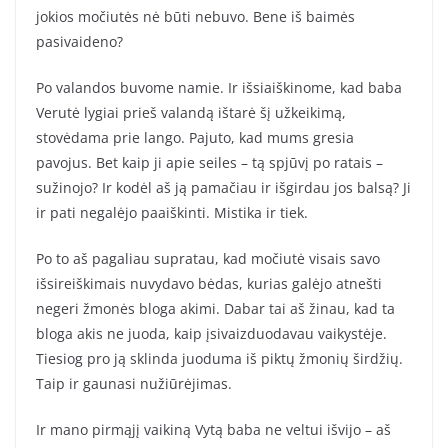
jokios močiutės nė būti nebuvo. Bene iš baimės
pasivaideno?
Po valandos buvome namie. Ir išsiaiškinome, kad baba
Verutė lygiai prieš valandą ištarė šį užkeikimą,
stovėdama prie lango. Pajuto, kad mums gresia
pavojus. Bet kaip ji apie seiles – tą spjūvį po ratais –
sužinojo? Ir kodėl aš ją pamačiau ir išgirdau jos balsą? Ji
ir pati negalėjo paaiškinti. Mistika ir tiek.
Po to aš pagaliau supratau, kad močiutė visais savo
išsireiškimais nuvydavo bėdas, kurias galėjo atnešti
negeri žmonės bloga akimi. Dabar tai aš žinau, kad ta
bloga akis ne juoda, kaip įsivaizduodavau vaikystėje.
Tiesiog pro ją sklinda juoduma iš piktų žmonių širdžių.
Taip ir gaunasi nužiūrėjimas.
Ir mano pirmąjį vaikiną Vytą baba ne veltui išvijo – aš