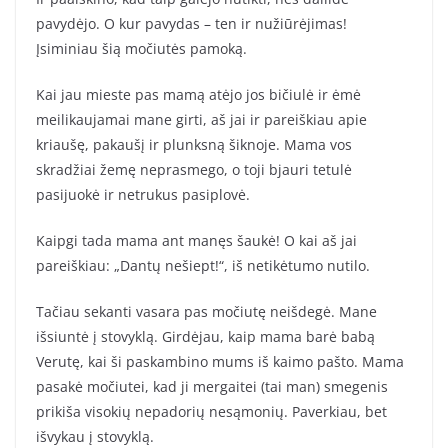
pavydėjo. O kur pavydas – ten ir nužiūrėjimas!
Įsiminiau šią močiutės pamoką.
Kai jau mieste pas mamą atėjo jos bičiulė ir ėmė
meilikaujamai mane girti, aš jai ir pareiškiau apie
kriaušę, pakaušį ir plunksną šiknoje. Mama vos
skradžiai žemę neprasmego, o toji bjauri tetulė
pasijuokė ir netrukus pasiplovė.
Kaipgi tada mama ant manęs šaukė! O kai aš jai
pareiškiau: „Dantų nešiept!“, iš netikėtumo nutilo.
Tačiau sekanti vasara pas močiutę neišdegė. Mane
išsiuntė į stovyklą. Girdėjau, kaip mama barė babą
Verutę, kai ši paskambino mums iš kaimo pašto. Mama
pasakė močiutei, kad ji mergaitei (tai man) smegenis
prikiša visokių nepadorių nesąmonių. Paverkiau, bet
išvykau į stovyklą.