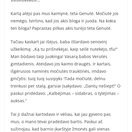
Kartą atėjo pas mus kaimynė, teta Genutė. Močiutė jos
nemėgo, tvirtino, kad jos akis bloga ir juoda. Na kokia
ten bloga? Paprastas pilkas akis turėjo teta Genutė.
Tačiau kaskart jai išėjus, baba ištardavo senovinį
užkeikimą: „Ką tu prišnekėjai, kaip seilė nutekėjo, tfu!“
Man būdavo taip juokinga! Vasarą babos Verutės
gimtadienis. Ateidavo jos kaimo draugės. Ir kartais,
išgėrusios naminės močiutės trauktinės, imdavo
ginčytis: tuoj tuoj susipyks !Tada močiutė, delnu
trenkusi per stalą, garsiai įsakydavo: „Dantų nešiept!“ O
paskui pridėdavo: „Kalbėjimas – sidabras, o tylėjimas –
auksas.“
Tai ji dažnai kartodavo ir vėliau, kai jau gyveno pas
mus, o mano tėvai pradėdavo bartis. Paskui aš
sužinojau, kad barnio įkarštyje žmonės gali vienas