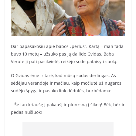
Dar papasakosiu apie babos „perlus“. Kartą – man tada
buvo 10 metų – užsuko pas ją dailidė Gvidas. Baba
Verutė jį pati pasikvietė, reikėjo sode pataisyti suolą.
O Gvidas ėmė ir tarė, kad mūsų sodas derlingas. Aš
sėdėjau verandoje ir mačiau, kaip močiutė už nugaros
sudėjo špygą ir pasuko link dėdulės, burbėdama:
– Še tau kriaušę į pakaušį ir plunksną į šikną! Bėk, bėk ir
pėdas nušluok!