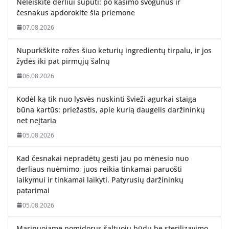
Neleiskite derliui supūti: po kasimo svogūnus ir
česnakus apdorokite šia priemone
07.08.2026
Nupurkškite rožes šiuo keturių ingredientų tirpalu, ir jos
žydės iki pat pirmųjų šalnų
06.08.2026
Kodėl ką tik nuo lysvės nuskinti švieži agurkai staiga
būna kartūs: priežastis, apie kurią daugelis daržininkų
net neįtaria
05.08.2026
Kad česnakai nepradėtų gesti jau po mėnesio nuo
derliaus nuėmimo, juos reikia tinkamai paruošti
laikymui ir tinkamai laikyti. Patyrusių daržininkų
patarimai
05.08.2026
Marinuojame pomidorus šaltuoju būdu be sterilizavimo.