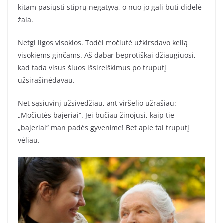
kitam pasiųsti stiprų negatyvą, o nuo jo gali būti didelė
žala.
Netgi ligos visokios. Todėl močiutė užkirsdavo kelią
visokiems ginčams. Aš dabar beprotiškai džiaugiuosi,
kad tada visus šiuos išsireiškimus po truputį
užsirašinėdavau.
Net sąsiuvinį užsivedžiau, ant viršelio užrašiau:
„Močiutės bajeriai“. Jei būčiau žinojusi, kaip tie
„bajeriai“ man padės gyvenime! Bet apie tai truputį
vėliau.