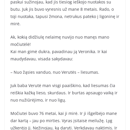
paskui sužinojau, kad jis tiesiog ieškojo nuotakos su
butu. Juk jis buvo vyresnis už mane 8 metais. Rado, o
toji nuotaka, tapusi žmona, netrukus pateko į ligoninę ir
mirė.
Ak, kokią didžiulę nelaimę nuvijo nuo manęs mano
močiutėlė!
Kai man gimė dukra, pavadinau ją Veronika. Ir kai
maudydavau, visada sakydavau:
– Nuo žąsies vanduo, nuo Verutės – liesumas.
Juk baba Verutė man visgi paaiškino, kad liesumas čia
reiškia kažką lieso, skurdaus. Ir burtas apsaugo vaiką ir
nuo nužiūrėjimo, ir nuo ligų.
Močiutei buvo 76 metai, kai ji mirė. Ir ji išgelbėjo mane
dar kartą – jau po mirties. Vyras įsitaisė meilužę. Lyg
užkerėjo jį. Nežinojau, ką daryti. Verkdavau naktimis. Ir