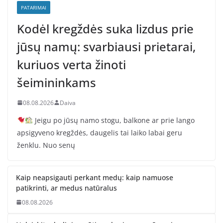
PATARIMAI
Kodėl kregždės suka lizdus prie
jūsų namų: svarbiausi prietarai,
kuriuos verta žinoti
šeimininkams
08.08.2026
Daiva
Jeigu po jūsų namo stogu, balkone ar prie lango
apsigyveno kregždės, daugelis tai laiko labai geru
ženklu. Nuo senų
Kaip neapsigauti perkant medų: kaip namuose
patikrinti, ar medus natūralus
08.08.2026