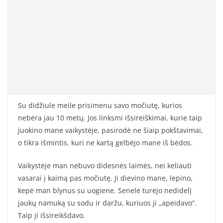
Su didžiule meile prisimenu savo močiutę, kurios
nebėra jau 10 metų. Jos linksmi išsireiškimai, kurie taip
juokino mane vaikystėje, pasirodė ne šiaip pokštavimai,
o tikra išmintis, kuri ne kartą gelbėjo mane iš bėdos.
Vaikystėje man nebuvo didesnės laimės, nei keliauti
vasarai į kaimą pas močiutę. Ji dievino mane, lepino,
kepė man blynus su uogiene. Senelė turėjo nedidelį
jaukų namuką su sodu ir daržu, kuriuos ji „apeidavo“.
Taip ji išsireikšdavo.