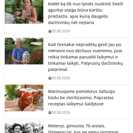
Kodėl ką tik nuo lysvės nuskinti švieži
agurkai staiga būna kartūs:
priežastis, apie kurią daugelis
daržininkų net neįtaria
05.08.2026
Kad česnakai nepradėtų gesti jau po
mėnesio nuo derliaus nuėmimo, juos
reikia tinkamai paruošti laikymui ir
tinkamai laikyti. Patyrusių daržininkų
patarimai
05.08.2026
Marinuojame pomidorus šaltuoju
būdu be sterilizavimo. Paprastas
receptas laikymui šaldytuve
03.08.2026
Moterys, gimusios 70-aisiais,
išgyveno tai, kas ne vieną jaunesnę