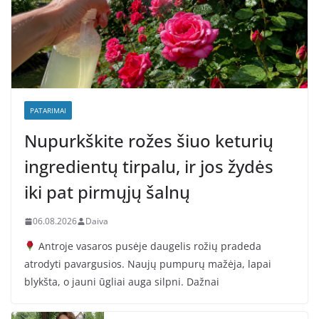
PATARIMAI
Nupurkškite rožes šiuo keturių
ingredientų tirpalu, ir jos žydės
iki pat pirmųjų šalnų
06.08.2026
Daiva
Antroje vasaros pusėje daugelis rožių pradeda
atrodyti pavargusios. Naujų pumpurų mažėja, lapai
blykšta, o jauni ūgliai auga silpni. Dažnai