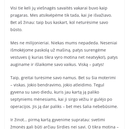
Visi tie keli jų viešnagės savaitės vakarai buvo kaip
pragaras. Mes atsikvėpėme tik tada, kai jie išvažiavo.
Bet aš žinau: taip bus kaskart, kol neturėsime savo
būsto.
Mes ne milijonieriai. Niekas mums nepadeda. Neseniai
išmokėjome paskolą už mašiną, patys surengėme
vestuves (į kurias tikra vyro motina net neatvyko!), patys
auginame ir išlaikome savo vaikus. Viską – patys!
Taip, greitai turėsime savo namus. Bet su šia moterimi
– viskas. Jokio bendravimo, jokio atleidimo. Tegul
gyvena su savo diedu, kuris jau kartą ją paliko
septyniems mėnesiams, kai ji sirgo vėžiu ir gulėjo po
operacijos. Jis ją dar paliks – bet mes šalia nebebūsime.
Ir žinot… pirmą kartą gyvenime supratau: svetimi
žmonės gali būti arčiau širdies nei savi. O tikra motina –