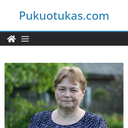
Skip
Pukuotukas.com
to
content