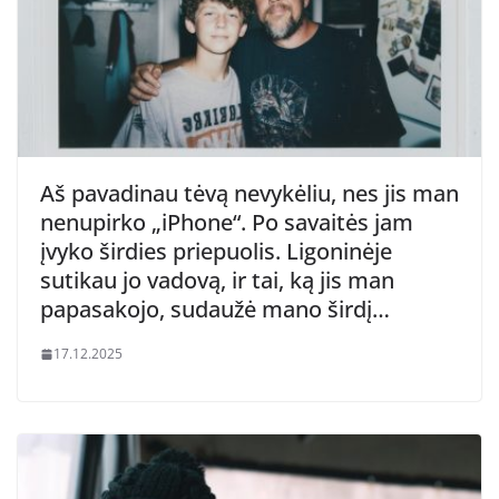
Aš pavadinau tėvą nevykėliu, nes jis man
nenupirko „iPhone“. Po savaitės jam
įvyko širdies priepuolis. Ligoninėje
sutikau jo vadovą, ir tai, ką jis man
papasakojo, sudaužė mano širdį…
17.12.2025