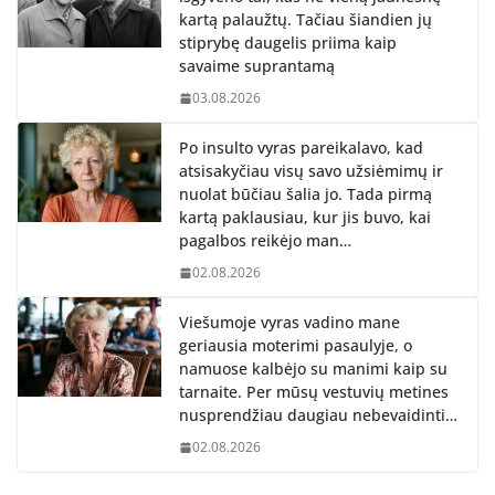
kartą palaužtų. Tačiau šiandien jų
stiprybę daugelis priima kaip
savaime suprantamą
03.08.2026
Po insulto vyras pareikalavo, kad
atsisakyčiau visų savo užsiėmimų ir
nuolat būčiau šalia jo. Tada pirmą
kartą paklausiau, kur jis buvo, kai
pagalbos reikėjo man…
02.08.2026
Viešumoje vyras vadino mane
geriausia moterimi pasaulyje, o
namuose kalbėjo su manimi kaip su
tarnaite. Per mūsų vestuvių metines
nusprendžiau daugiau nebevaidinti…
02.08.2026