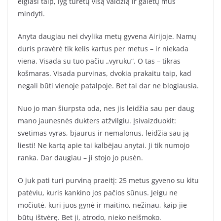
elgiasi taip, lyg turėtų visą valdžią ir galėtų mus
mindyti.
Anyta daugiau nei dvylika metų gyvena Airijoje. Namų
duris pravėrė tik kelis kartus per metus – ir niekada
viena. Visada su tuo pačiu „vyruku“. O tas – tikras
košmaras. Visada purvinas, dvokia prakaitu taip, kad
negali būti vienoje patalpoje. Bet tai dar ne blogiausia.
Nuo jo man šiurpsta oda, nes jis leidžia sau per daug
mano jaunesnės dukters atžvilgiu. Įsivaizduokit:
svetimas vyras, bjaurus ir nemalonus, leidžia sau ją
liesti! Ne kartą apie tai kalbėjau anytai. Ji tik numojo
ranka. Dar daugiau – ji stojo jo pusėn.
O juk pati turi purviną praeitį: 25 metus gyveno su kitu
patėviu, kuris kankino jos pačios sūnus. Jeigu ne
močiutė, kuri juos gynė ir maitino, nežinau, kaip jie
būtų ištvėrę. Bet ji, atrodo, nieko neišmoko.