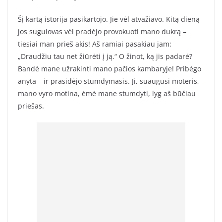
Šį kartą istorija pasikartojo. Jie vėl atvažiavo. Kitą dieną
jos sugulovas vėl pradėjo provokuoti mano dukrą –
tiesiai man prieš akis! Aš ramiai pasakiau jam:
„Draudžiu tau net žiūrėti į ją.“ O žinot, ką jis padarė?
Bandė mane užrakinti mano pačios kambaryje! Pribėgo
anyta – ir prasidėjo stumdymasis. Ji, suaugusi moteris,
mano vyro motina, ėmė mane stumdyti, lyg aš būčiau
priešas.