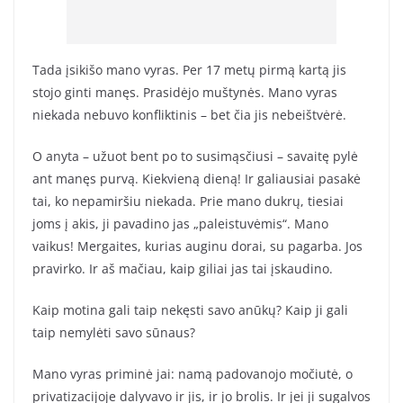
Tada įsikišo mano vyras. Per 17 metų pirmą kartą jis
stojo ginti manęs. Prasidėjo muštynės. Mano vyras
niekada nebuvo konfliktinis – bet čia jis nebeištvėrė.
O anyta – užuot bent po to susimąsčiusi – savaitę pylė
ant manęs purvą. Kiekvieną dieną! Ir galiausiai pasakė
tai, ko nepamiršiu niekada. Prie mano dukrų, tiesiai
joms į akis, ji pavadino jas „paleistuvėmis“. Mano
vaikus! Mergaites, kurias auginu dorai, su pagarba. Jos
pravirko. Ir aš mačiau, kaip giliai jas tai įskaudino.
Kaip motina gali taip nekęsti savo anūkų? Kaip ji gali
taip nemylėti savo sūnaus?
Mano vyras priminė jai: namą padovanojo močiutė, o
privatizacijoje dalyvavo ir jis, ir jo brolis. Ir jei ji sugalvos