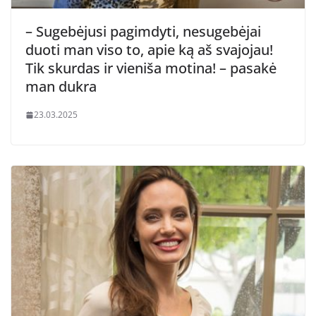
– Sugebėjusi pagimdyti, nesugebėjai
duoti man viso to, apie ką aš svajojau!
Tik skurdas ir vieniša motina! – pasakė
man dukra
23.03.2025