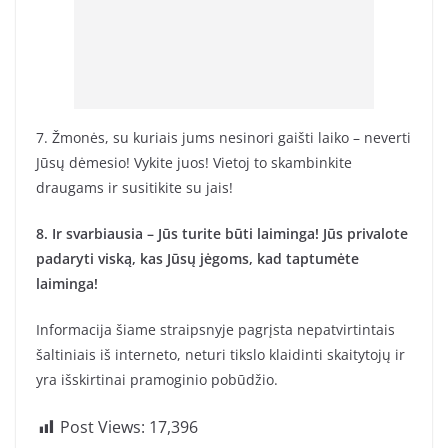
7. Žmonės, su kuriais jums nesinori gaišti laiko – neverti
Jūsų dėmesio! Vykite juos! Vietoj to skambinkite
draugams ir susitikite su jais!
8. Ir svarbiausia – Jūs turite būti laiminga! Jūs privalote
padaryti viską, kas Jūsų jėgoms, kad taptumėte
laiminga!
Informacija šiame straipsnyje pagrįsta nepatvirtintais
šaltiniais iš interneto, neturi tikslo klaidinti skaitytojų ir
yra išskirtinai pramoginio pobūdžio.
Post Views:
17,396