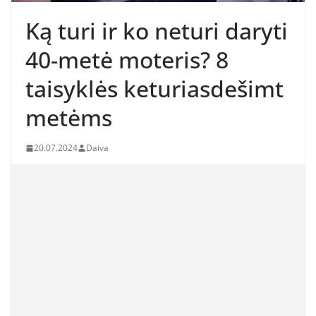
Ką turi ir ko neturi daryti
40-metė moteris? 8
taisyklės keturiasdešimt
metėms
20.07.2024
Daiva