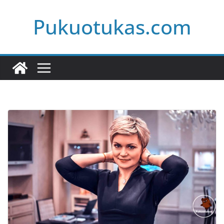
Skip
Pukuotukas.com
to
content