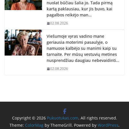
nuolat būčiau šalia jo. Tada pirmą
kartą paklausiau, kur jis buvo, kai
pagalbos reikėjo man…
02.08.2026
Viešumoje vyras vadino mane
geriausia moterimi pasaulyje, o
namuose kalbėjo su manimi kaip su
tarnaite. Per mūsų vestuvių metines
nusprendžiau daugiau nebevaidinti…
02.08.2026
Copyright © 2026
Pukuotukas.com
. All rights reserved.
Theme:
ColorMag
by ThemeGrill. Powered by
WordPress
.