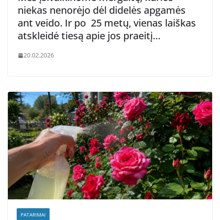
niekas nenorėjo dėl didelės apgamės
ant veido. Ir po 25 metų, vienas laiškas
atskleidė tiesą apie jos praeitį…
20.02.2026
PATARIMAI