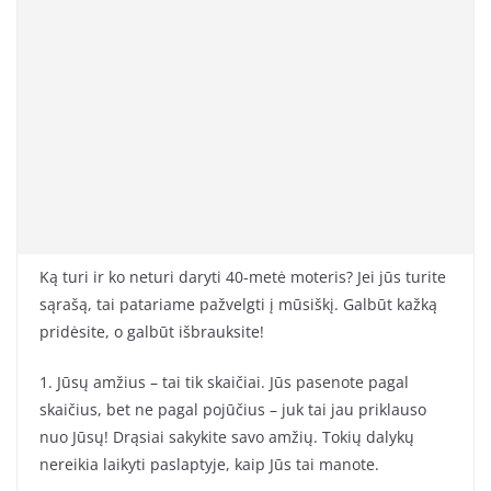
Ką turi ir ko neturi daryti 40-metė moteris? Jei jūs turite
sąrašą, tai patariame pažvelgti į mūsiškį. Galbūt kažką
pridėsite, o galbūt išbrauksite!
1. Jūsų amžius – tai tik skaičiai. Jūs pasenote pagal
skaičius, bet ne pagal pojūčius – juk tai jau priklauso
nuo Jūsų! Drąsiai sakykite savo amžių. Tokių dalykų
nereikia laikyti paslaptyje, kaip Jūs tai manote.