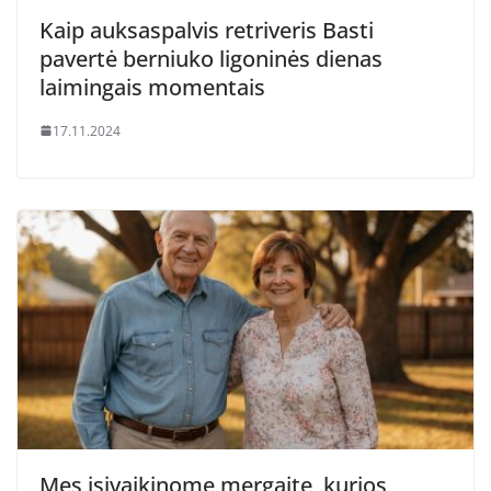
Kaip auksaspalvis retriveris Basti
pavertė berniuko ligoninės dienas
laimingais momentais
17.11.2024
Mes įsivaikinome mergaitę, kurios