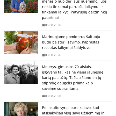
mėnesio nuo derliaus nuėmimo, juos
reikia tinkamai paruošti laikymui ir
tinkamai laikyti. Patyrusių daržininkų
patarimai
05.08.2026
Marinuojame pomidorus šaltuoju
būdu be sterilizavimo. Paprastas
receptas laikymui šaldytuve
03.08.2026
Moterys, gimusios 70-aisiais,
išgyveno tai, kas ne vieną jaunesnę
kartą palaužtų. Tačiau šiandien jų
stiprybę daugelis priima kaip
savaime suprantamą
03.08.2026
Po insulto vyras pareikalavo, kad
atsisakyčiau visų savo užsiėmimų ir