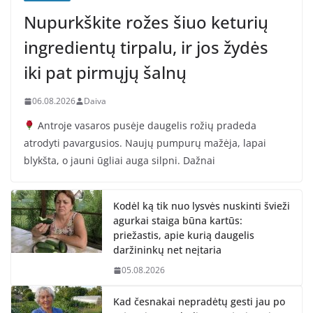
Nupurkškite rožes šiuo keturių
ingredientų tirpalu, ir jos žydės
iki pat pirmųjų šalnų
06.08.2026
Daiva
Antroje vasaros pusėje daugelis rožių pradeda
atrodyti pavargusios. Naujų pumpurų mažėja, lapai
blykšta, o jauni ūgliai auga silpni. Dažnai
Kodėl ką tik nuo lysvės nuskinti švieži
agurkai staiga būna kartūs:
priežastis, apie kurią daugelis
daržininkų net neįtaria
05.08.2026
Kad česnakai nepradėtų gesti jau po