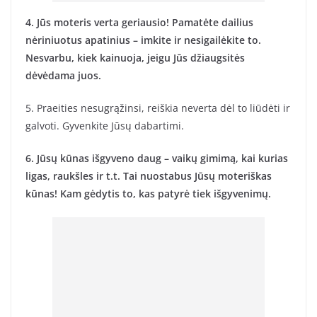
4. Jūs moteris verta geriausio! Pamatėte dailius
nėriniuotus apatinius – imkite ir nesigailėkite to.
Nesvarbu, kiek kainuoja, jeigu Jūs džiaugsitės
dėvėdama juos.
5. Praeities nesugrąžinsi, reiškia neverta dėl to liūdėti ir
galvoti. Gyvenkite Jūsų dabartimi.
6. Jūsų kūnas išgyveno daug – vaikų gimimą, kai kurias
ligas, raukšles ir t.t. Tai nuostabus Jūsų moteriškas
kūnas! Kam gėdytis to, kas patyrė tiek išgyvenimų.