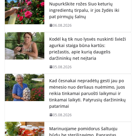
Nupurkškite rožes šiuo keturių
ingredientų tirpalu, ir jos žydės iki
pat pirmųjų šalnų
06.08.2026
Kodėl ką tik nuo lysvės nuskinti švieži
agurkai staiga būna kartūs:
priežastis, apie kurią daugelis
daržininkų net neįtaria
05.08.2026
Kad česnakai nepradėtų gesti jau po
mėnesio nuo derliaus nuėmimo, juos
reikia tinkamai paruošti laikymui ir
tinkamai laikyti. Patyrusių daržininkų
patarimai
05.08.2026
Marinuojame pomidorus šaltuoju
būdu be sterilizavimo. Paprastas