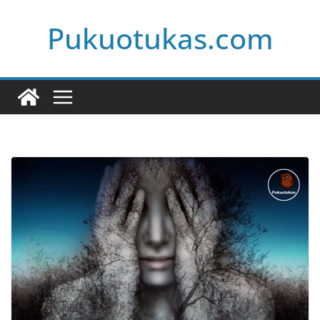
Skip
Pukuotukas.com
to
content