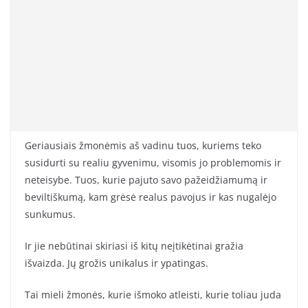
Geriausiais žmonėmis aš vadinu tuos, kuriems teko
susidurti su realiu gyvenimu, visomis jo problemomis ir
neteisybe. Tuos, kurie pajuto savo pažeidžiamumą ir
beviltiškumą, kam grėsė realus pavojus ir kas nugalėjo
sunkumus.
Ir jie nebūtinai skiriasi iš kitų neįtikėtinai gražia
išvaizda. Jų grožis unikalus ir ypatingas.
Tai mieli žmonės, kurie išmoko atleisti, kurie toliau juda