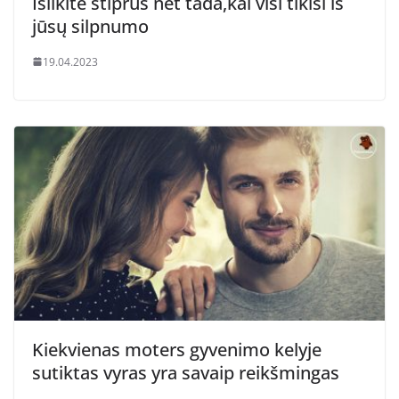
Išlikite stiprūs net tada,kai visi tikisi iš
jūsų silpnumo
19.04.2023
Kiekvienas moters gyvenimo kelyje
sutiktas vyras yra savaip reikšmingas