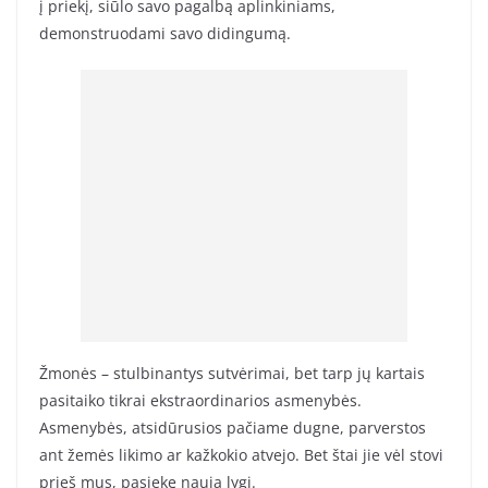
į priekį, siūlo savo pagalbą aplinkiniams,
demonstruodami savo didingumą.
Žmonės – stulbinantys sutvėrimai, bet tarp jų kartais
pasitaiko tikrai ekstraordinarios asmenybės.
Asmenybės, atsidūrusios pačiame dugne, parverstos
ant žemės likimo ar kažkokio atvejo. Bet štai jie vėl stovi
prieš mus, pasiekę naują lygį.