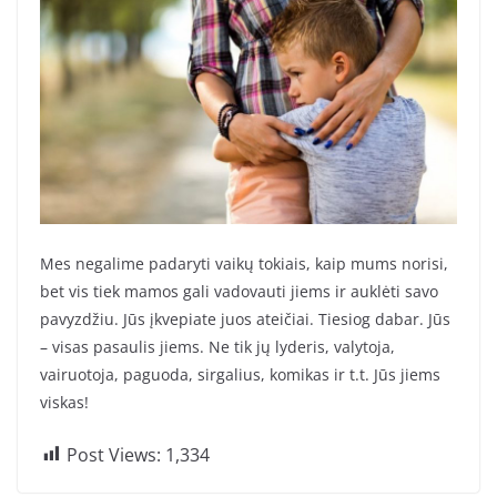
Mes negalime padaryti vaikų tokiais, kaip mums norisi,
bet vis tiek mamos gali vadovauti jiems ir auklėti savo
pavyzdžiu. Jūs įkvepiate juos ateičiai. Tiesiog dabar. Jūs
– visas pasaulis jiems. Ne tik jų lyderis, valytoja,
vairuotoja, paguoda, sirgalius, komikas ir t.t. Jūs jiems
viskas!
Post Views:
1,334