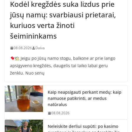
Kodėl kregždės suka lizdus prie
jūsų namų: svarbiausi prietarai,
kuriuos verta žinoti
šeimininkams
08.08.2026
Daiva
Jeigu po jūsų namo stogu, balkone ar prie lango
apsigyveno kregždės, daugelis tai laiko labai geru
ženklu. Nuo senų
Kaip neapsigauti perkant medų: kaip
namuose patikrinti, ar medus
natūralus
08.08.2026
Neleiskite derliui supūti: po kasimo