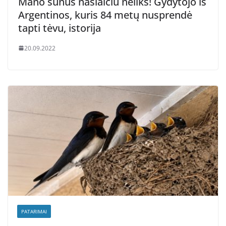
Mano sūnus našlaičiu neliks! Gydytojo iš
Argentinos, kuris 84 metų nusprendė
tapti tėvu, istorija
20.09.2022
PATARIMAI