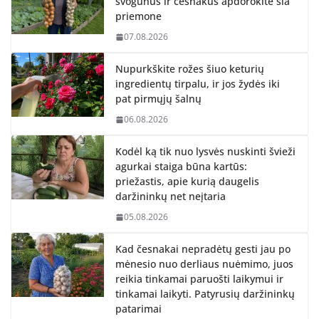
svogūnus ir česnakus apdorokite šia
priemone
07.08.2026
Nupurkškite rožes šiuo keturių
ingredientų tirpalu, ir jos žydės iki
pat pirmųjų šalnų
06.08.2026
Kodėl ką tik nuo lysvės nuskinti švieži
agurkai staiga būna kartūs:
priežastis, apie kurią daugelis
daržininkų net neįtaria
05.08.2026
Kad česnakai nepradėtų gesti jau po
mėnesio nuo derliaus nuėmimo, juos
reikia tinkamai paruošti laikymui ir
tinkamai laikyti. Patyrusių daržininkų
patarimai