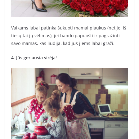
Vaikams labai patinka šukuoti mamai plaukus (net jei iš
tiesų tai jų vėlimas), jei bando papuošti ir pagražinti
savo mamas, kas liudija, kad jūs jiems labai graži.
4. Jūs geriausia virėja!