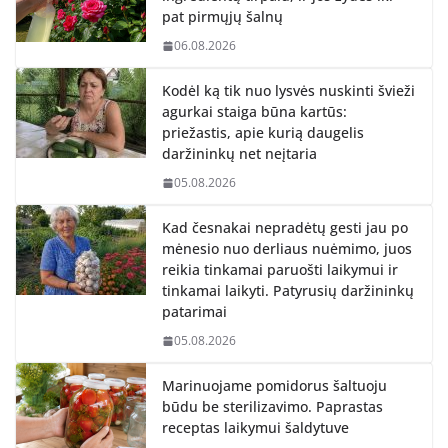
pat pirmųjų šalnų
06.08.2026
Kodėl ką tik nuo lysvės nuskinti švieži
agurkai staiga būna kartūs:
priežastis, apie kurią daugelis
daržininkų net neįtaria
05.08.2026
Kad česnakai nepradėtų gesti jau po
mėnesio nuo derliaus nuėmimo, juos
reikia tinkamai paruošti laikymui ir
tinkamai laikyti. Patyrusių daržininkų
patarimai
05.08.2026
Marinuojame pomidorus šaltuoju
būdu be sterilizavimo. Paprastas
receptas laikymui šaldytuve