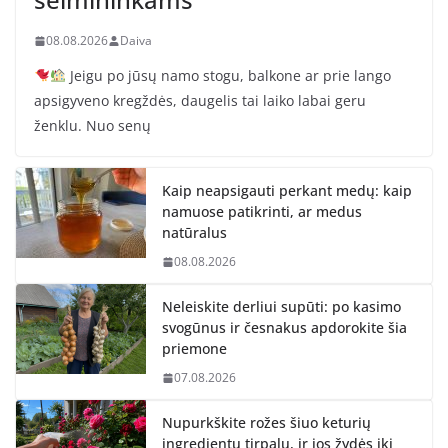
08.08.2026
Daiva
Jeigu po jūsų namo stogu, balkone ar prie lango
apsigyveno kregždės, daugelis tai laiko labai geru
ženklu. Nuo senų
Kaip neapsigauti perkant medų: kaip
namuose patikrinti, ar medus
natūralus
08.08.2026
Neleiskite derliui supūti: po kasimo
svogūnus ir česnakus apdorokite šia
priemone
07.08.2026
Nupurkškite rožes šiuo keturių
ingredientų tirpalu, ir jos žydės iki