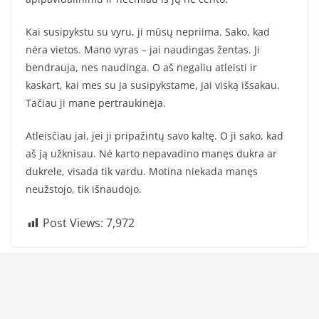
Kai susipykstu su vyru, ji mūsų nepriima. Sako, kad
nėra vietos. Mano vyras – jai naudingas žentas. Ji
bendrauja, nes naudinga. O aš negaliu atleisti ir
kaskart, kai mes su ja susipykstame, jai viską išsakau.
Tačiau ji mane pertraukinėja.
Atleisčiau jai, jei ji pripažintų savo kaltę. O ji sako, kad
aš ją užknisau. Nė karto nepavadino manęs dukra ar
dukrele, visada tik vardu. Motina niekada manęs
neužstojo, tik išnaudojo.
Post Views:
7,972