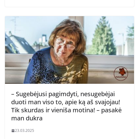
– Sugebėjusi pagimdyti, nesugebėjai
duoti man viso to, apie ką aš svajojau!
Tik skurdas ir vieniša motina! – pasakė
man dukra
23.03.2025