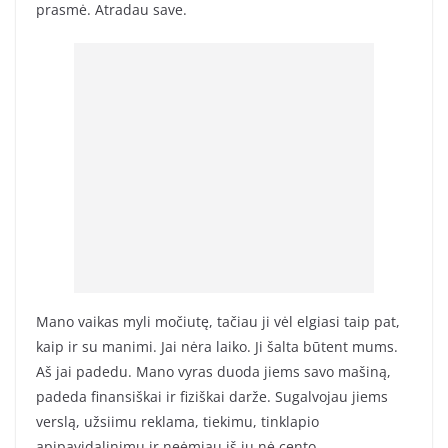
prasmė. Atradau save.
Mano vaikas myli močiutę, tačiau ji vėl elgiasi taip pat,
kaip ir su manimi. Jai nėra laiko. Ji šalta būtent mums.
Aš jai padedu. Mano vyras duoda jiems savo mašiną,
padeda finansiškai ir fiziškai darže. Sugalvojau jiems
verslą, užsiimu reklama, tiekimu, tinklapio
apipavidalinimu ir neėmiau iš jų nė cento.