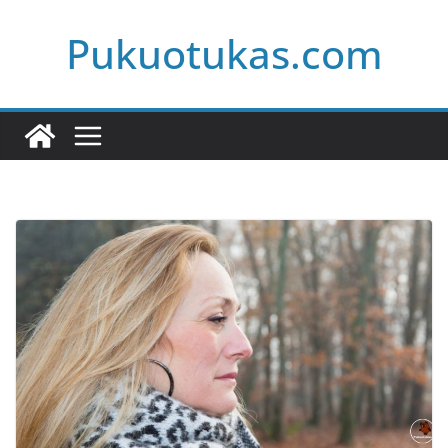
Skip
Pukuotukas.com
to
content