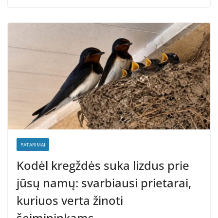
PATARIMAI
Kodėl kregždės suka lizdus prie
jūsų namų: svarbiausi prietarai,
kuriuos verta žinoti
šeimininkams