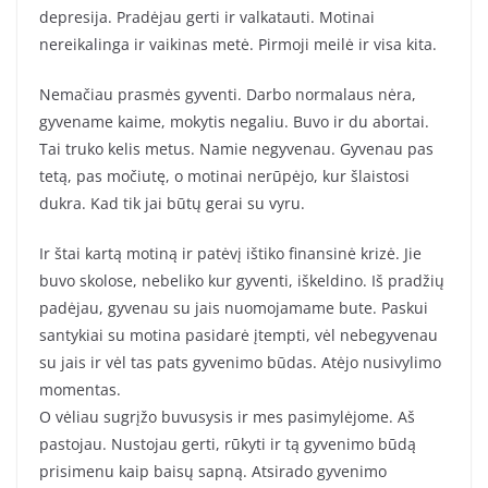
depresija. Pradėjau gerti ir valkatauti. Motinai
nereikalinga ir vaikinas metė. Pirmoji meilė ir visa kita.
Nemačiau prasmės gyventi. Darbo normalaus nėra,
gyvename kaime, mokytis negaliu. Buvo ir du abortai.
Tai truko kelis metus. Namie negyvenau. Gyvenau pas
tetą, pas močiutę, o motinai nerūpėjo, kur šlaistosi
dukra. Kad tik jai būtų gerai su vyru.
Ir štai kartą motiną ir patėvį ištiko finansinė krizė. Jie
buvo skolose, nebeliko kur gyventi, iškeldino. Iš pradžių
padėjau, gyvenau su jais nuomojamame bute. Paskui
santykiai su motina pasidarė įtempti, vėl nebegyvenau
su jais ir vėl tas pats gyvenimo būdas. Atėjo nusivylimo
momentas.
O vėliau sugrįžo buvusysis ir mes pasimylėjome. Aš
pastojau. Nustojau gerti, rūkyti ir tą gyvenimo būdą
prisimenu kaip baisų sapną. Atsirado gyvenimo