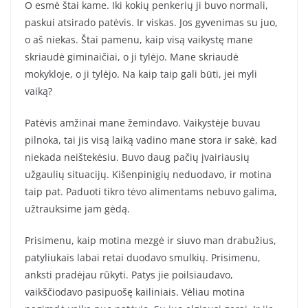
O esmė štai kame. Iki kokių penkerių ji buvo normali,
paskui atsirado patėvis. Ir viskas. Jos gyvenimas su juo,
o aš niekas. Štai pamenu, kaip visą vaikystę mane
skriaudė giminaičiai, o ji tylėjo. Mane skriaudė
mokykloje, o ji tylėjo. Na kaip taip gali būti, jei myli
vaiką?
Patėvis amžinai mane žemindavo. Vaikystėje buvau
pilnoka, tai jis visą laiką vadino mane stora ir sakė, kad
niekada neištekėsiu. Buvo daug pačių įvairiausių
užgaulių situacijų. Kišenpinigių neduodavo, ir motina
taip pat. Paduoti tikro tėvo alimentams nebuvo galima,
užtrauksime jam gėdą.
Prisimenu, kaip motina mezgė ir siuvo man drabužius,
patyliukais labai retai duodavo smulkių. Prisimenu,
anksti pradėjau rūkyti. Patys jie poilsiaudavo,
vaikščiodavo pasipuošę kailiniais. Vėliau motina