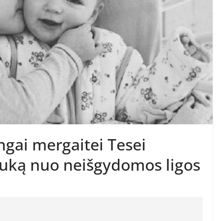
ngai mergaitei Tesei
liuką nuo neišgydomos ligos