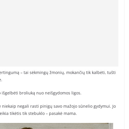
ertingumą – tai sėkmingų žmonių, mokančių tik kalbėti, tušti
e.
 išgelbėti broliuką nuo neišgydomos ligos.
ie niekaip negali rasti pinigų savo mažojo sūnelio gydymui. Jo
eikia tikėtis tik stebuklo – pasakė mama.