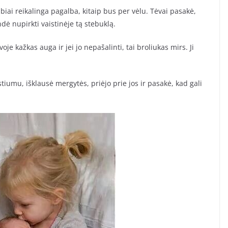
biai reikalinga pagalba, kitaip bus per vėlu. Tėvai pasakė,
endė nupirkti vaistinėje tą stebuklą.
je kažkas auga ir jei jo nepašalinti, tai broliukas mirs. Ji
tiumu, išklausė mergytės, priėjo prie jos ir pasakė, kad gali