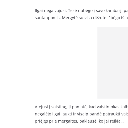
Ilgai negalvojusi, Tesė nubėgo į savo kambarį, pa
santaupomis. Mergytė su visa dėžute išbėgo iš na
Atėjusi į vaistinę, ji pamatė, kad vaistininkas ka
negalėjo ilgai laukti ir visaip bandė patraukti va
priėjęs prie mergaitės, paklausė, ko jai reikia…