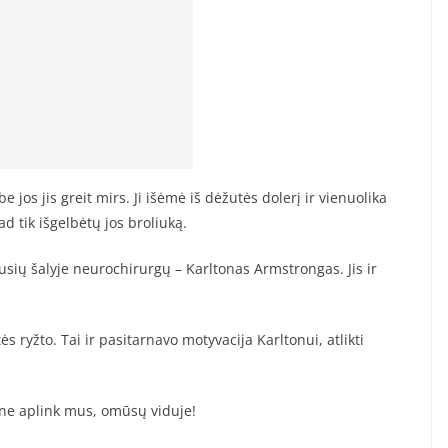
e jos jis greit mirs. Ji išėmė iš dėžutės dolerį ir vienuolika
ad tik išgelbėtų jos broliuką.
ausių šalyje neurochirurgų – Karltonas Armstrongas. Jis ir
 ryžto. Tai ir pasitarnavo motyvacija Karltonui, atlikti
i ne aplink mus, omūsų viduje!