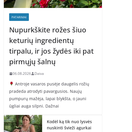
PATARIMAI
Nupurkškite rožes šiuo
keturių ingredientų
tirpalu, ir jos žydės iki pat
pirmųjų šalnų
06.08.2026
Daiva
Antroje vasaros pusėje daugelis rožių
pradeda atrodyti pavargusios. Naujų
pumpurų mažėja, lapai blykšta, o jauni
ūgliai auga silpni. Dažnai
Kodėl ką tik nuo lysvės
nuskinti švieži agurkai