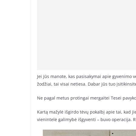
Jei jūs manote, kas pasisakymai apie gyvenimo v
žodžiai, tai visai netiesa. Dabar jūs tuo įsitikinsit
Ne pagal metus protingai mergaitei Tesei pavyko
Kartą mažylė išgirdo tėvų pokalbį apie tai, kad j
vienintelė galimybė išgyventi – buvo operacija. R