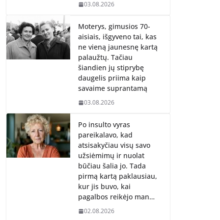
03.08.2026
Moterys, gimusios 70-
aisiais, išgyveno tai, kas
ne vieną jaunesnę kartą
palaužtų. Tačiau
šiandien jų stiprybę
daugelis priima kaip
savaime suprantamą
03.08.2026
Po insulto vyras
pareikalavo, kad
atsisakyčiau visų savo
užsiėmimų ir nuolat
būčiau šalia jo. Tada
pirmą kartą paklausiau,
kur jis buvo, kai
pagalbos reikėjo man…
02.08.2026