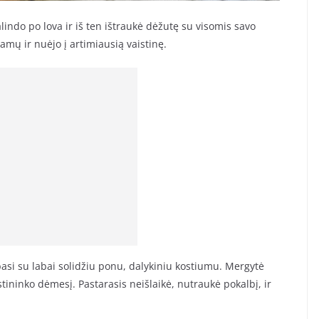
lindo po lova ir iš ten ištraukė dėžutę su visomis savo
mų ir nuėjo į artimiausią vaistinę.
lbasi su labai solidžiu ponu, dalykiniu kostiumu. Mergytė
istininko dėmesį. Pastarasis neišlaikė, nutraukė pokalbį, ir