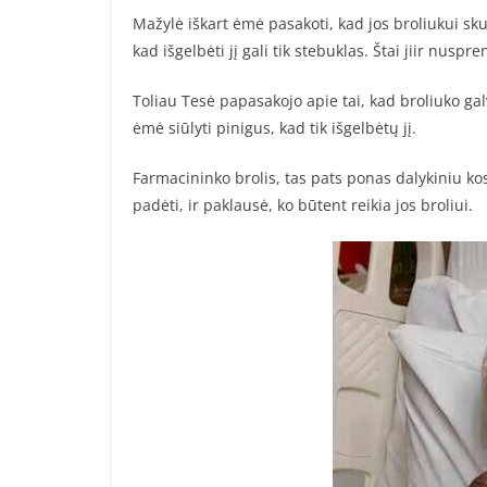
Mažylė iškart ėmė pasakoti, kad jos broliukui sku
kad išgelbėti jį gali tik stebuklas. Štai jiir nuspr
Toliau Tesė papasakojo apie tai, kad broliuko galvo
ėmė siūlyti pinigus, kad tik išgelbėtų jį.
Farmacininko brolis, tas pats ponas dalykiniu kos
padėti, ir paklausė, ko būtent reikia jos broliui.