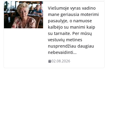
Viešumoje vyras vadino
mane geriausia moterimi
pasaulyje, o namuose
kalbėjo su manimi kaip
su tarnaite. Per mūsų
vestuvių metines
nusprendžiau daugiau
nebevaidinti…
02.08.2026