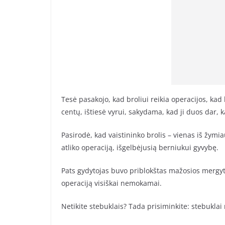
Tesė pasakojo, kad broliui reikia operacijos, kad b
centų, ištiesė vyrui, sakydama, kad ji duos dar, k
Pasirodė, kad vaistininko brolis – vienas iš žymi
atliko operaciją, išgelbėjusią berniukui gyvybę.
Pats gydytojas buvo priblokštas mažosios mergytės
operaciją visiškai nemokamai.
Netikite stebuklais? Tada prisiminkite: stebukla