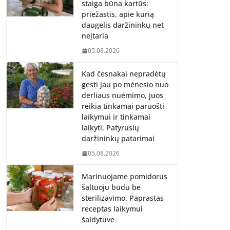
staiga būna kartūs:
priežastis, apie kurią
daugelis daržininkų net
neįtaria
05.08.2026
Kad česnakai nepradėtų
gesti jau po mėnesio nuo
derliaus nuėmimo, juos
reikia tinkamai paruošti
laikymui ir tinkamai
laikyti. Patyrusių
daržininkų patarimai
05.08.2026
Marinuojame pomidorus
šaltuoju būdu be
sterilizavimo. Paprastas
receptas laikymui
šaldytuve