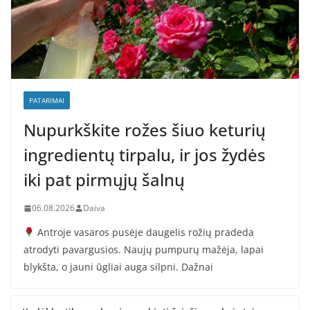
PATARIMAI
Nupurkškite rožes šiuo keturių
ingredientų tirpalu, ir jos žydės
iki pat pirmųjų šalnų
06.08.2026
Daiva
Antroje vasaros pusėje daugelis rožių pradeda
atrodyti pavargusios. Naujų pumpurų mažėja, lapai
blykšta, o jauni ūgliai auga silpni. Dažnai