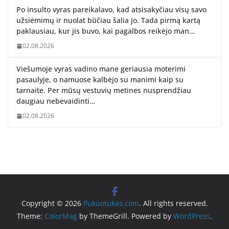
Po insulto vyras pareikalavo, kad atsisakyčiau visų savo
užsiėmimų ir nuolat būčiau šalia jo. Tada pirmą kartą
paklausiau, kur jis buvo, kai pagalbos reikėjo man…
02.08.2026
Viešumoje vyras vadino mane geriausia moterimi
pasaulyje, o namuose kalbėjo su manimi kaip su
tarnaite. Per mūsų vestuvių metines nusprendžiau
daugiau nebevaidinti…
02.08.2026
Copyright © 2026
Pukuotukas.com
. All rights reserved.
Theme:
ColorMag
by ThemeGrill. Powered by
WordPress
.