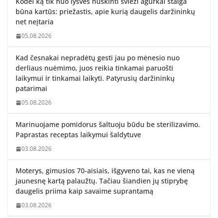
Kodėl ką tik nuo lysvės nuskinti švieži agurkai staiga
būna kartūs: priežastis, apie kurią daugelis daržininkų
net neįtaria
05.08.2026
Kad česnakai nepradėtų gesti jau po mėnesio nuo
derliaus nuėmimo, juos reikia tinkamai paruošti
laikymui ir tinkamai laikyti. Patyrusių daržininkų
patarimai
05.08.2026
Marinuojame pomidorus šaltuoju būdu be sterilizavimo.
Paprastas receptas laikymui šaldytuve
03.08.2026
Moterys, gimusios 70-aisiais, išgyveno tai, kas ne vieną
jaunesnę kartą palaužtų. Tačiau šiandien jų stiprybę
daugelis priima kaip savaime suprantamą
03.08.2026