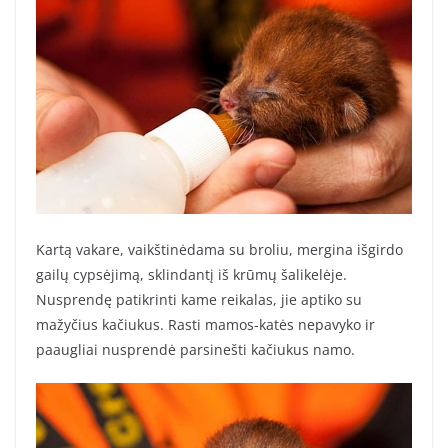
Kartą vakare, vaikštinėdama su broliu, mergina išgirdo
gailų cypsėjimą, sklindantį iš krūmų šalikelėje.
Nusprendę patikrinti kame reikalas, jie aptiko su
mažyčius kačiukus. Rasti mamos-katės nepavyko ir
paaugliai nusprendė parsinešti kačiukus namo.