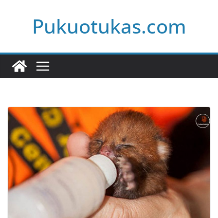
Skip
Pukuotukas.com
to
content