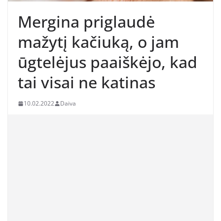
Mergina priglaudė
mažytį kačiuką, o jam
ūgtelėjus paaiškėjo, kad
tai visai ne katinas
10.02.2022
Daiva