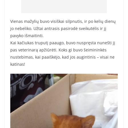
Vienas mažylių buvo visiškai silpnutis, ir po kelių dienų
jo nebeliko. Užtai antrasis pasirodė sveikutėlis ir jį
pavyko išmaitinti.
Kai kačiukas truputį paaugo, buvo nuspręsta nunešti jį
pas veterinarą apžiūrėti. Koks gi buvo šeimininkės
nustebimas, kai paaiškėjo, kad jos augintinis – visai ne
katinas!