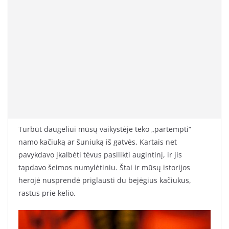
Turbūt daugeliui mūsų vaikystėje teko „partempti“
namo kačiuką ar šuniuką iš gatvės. Kartais net
pavykdavo įkalbėti tėvus pasilikti augintinį, ir jis
tapdavo šeimos numylėtiniu. Štai ir mūsų istorijos
herojė nusprendė priglausti du bejėgius kačiukus,
rastus prie kelio.