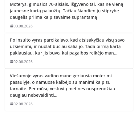
Moterys, gimusios 70-aisiais, išgyveno tai, kas ne vieną
jaunesnę kartą palaužtų. Tačiau šiandien jų stiprybę
daugelis priima kaip savaime suprantamą
03.08.2026
Po insulto vyras pareikalavo, kad atsisakyčiau visų savo
užsiėmimų ir nuolat būčiau šalia jo. Tada pirmą kartą
paklausiau, kur jis buvo, kai pagalbos reikėjo man…
02.08.2026
Viešumoje vyras vadino mane geriausia moterimi
pasaulyje, o namuose kalbėjo su manimi kaip su
tarnaite. Per mūsų vestuvių metines nusprendžiau
daugiau nebevaidinti…
02.08.2026