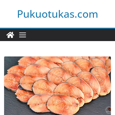
Skip
Pukuotukas.com
to
content