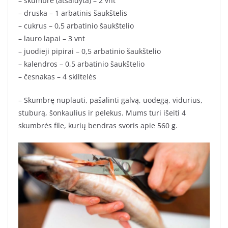
– skumbrė (atšaldyta) – 2 vnt
– druska – 1 arbatinis šaukštelis
– cukrus – 0,5 arbatinio šaukštelio
– lauro lapai – 3 vnt
– juodieji pipirai – 0,5 arbatinio šaukštelio
– kalendros – 0,5 arbatinio šaukštelio
– česnakas – 4 skiltelės
– Skumbrę nuplauti, pašalinti galvą, uodegą, vidurius,
stuburą, šonkaulius ir pelekus. Mums turi išeiti 4
skumbrės file, kurių bendras svoris apie 560 g.