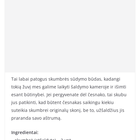
Tai labai patogus skumbrės sūdymo būdas, kadangi
tokią žuvį mes galime laikyti šaldymo kameroje ir išimti
esant būtinybei. Jei pergyvenate dėl česnako, tai skubu
jus patikinti, kad būtent česnakas saikingu kiekiu
suteikia skumbrei originalų skonį, be to, užšaldžius jis
praranda savo aštrumą.
Ingredientai: