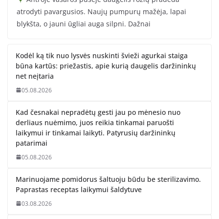
atrodyti pavargusios. Naujų pumpurų mažėja, lapai
blykšta, o jauni ūgliai auga silpni. Dažnai
Kodėl ką tik nuo lysvės nuskinti švieži agurkai staiga
būna kartūs: priežastis, apie kurią daugelis daržininkų
net neįtaria
05.08.2026
Kad česnakai nepradėtų gesti jau po mėnesio nuo
derliaus nuėmimo, juos reikia tinkamai paruošti
laikymui ir tinkamai laikyti. Patyrusių daržininkų
patarimai
05.08.2026
Marinuojame pomidorus šaltuoju būdu be sterilizavimo.
Paprastas receptas laikymui šaldytuve
03.08.2026