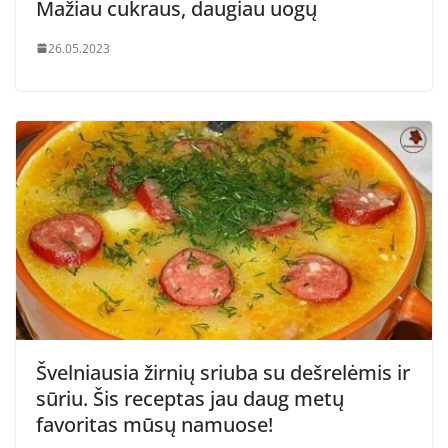
Mažiau cukraus, daugiau uogų
26.05.2023
Švelniausia žirnių sriuba su dešrelėmis ir
sūriu. Šis receptas jau daug metų
favoritas mūsų namuose!