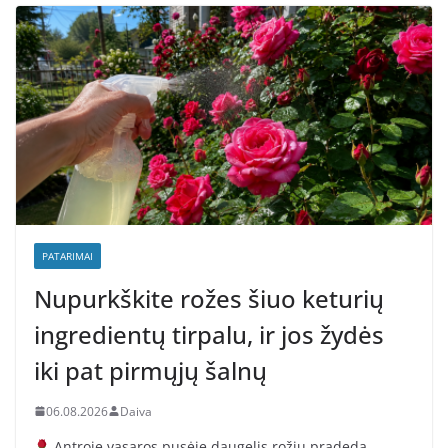
PATARIMAI
Nupurkškite rožes šiuo keturių
ingredientų tirpalu, ir jos žydės
iki pat pirmųjų šalnų
06.08.2026
Daiva
Antroje vasaros pusėje daugelis rožių pradeda