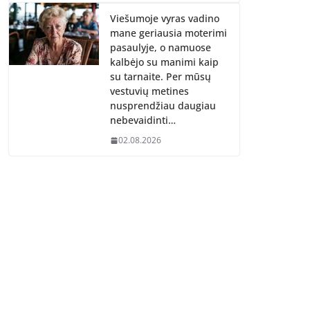
Viešumoje vyras vadino
mane geriausia moterimi
pasaulyje, o namuose
kalbėjo su manimi kaip
su tarnaite. Per mūsų
vestuvių metines
nusprendžiau daugiau
nebevaidinti…
02.08.2026