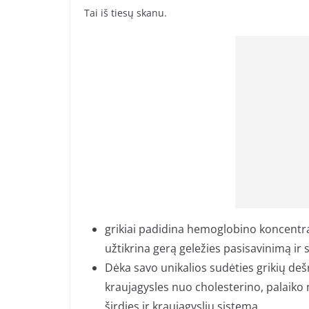
Tai iš tiesų skanu.
grikiai padidina hemoglobino koncentraci
užtikrina gerą geležies pasisavinimą ir 
Dėka savo unikalios sudėties grikių deš
kraujagysles nuo cholesterino, palaiko 
širdies ir kraujagyslių sistemą.