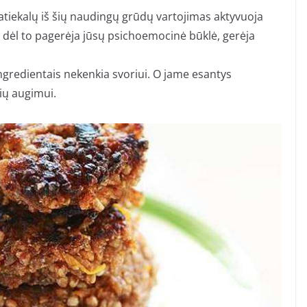
patiekalų iš šių naudingų grūdų vartojimas aktyvuoja
p dėl to pagerėja jūsų psichoemocinė būklė, gerėja
ingredientais nekenkia svoriui. O jame esantys
lių augimui.