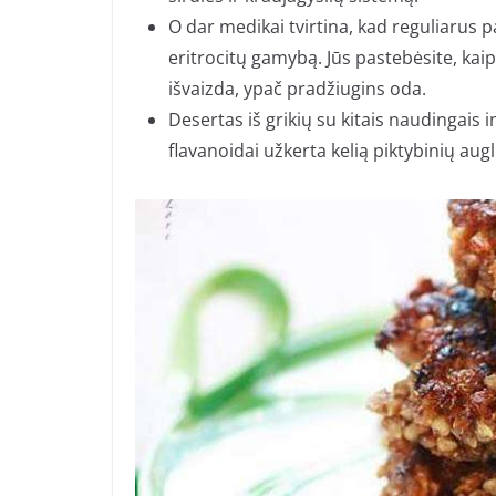
O dar medikai tvirtina, kad reguliarus 
eritrocitų gamybą. Jūs pastebėsite, kai
išvaizda, ypač pradžiugins oda.
Desertas iš grikių su kitais naudingais 
flavanoidai užkerta kelią piktybinių aug