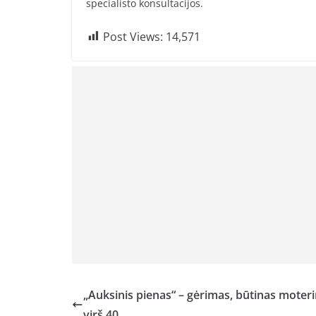
specialisto konsultacijos.
Post Views:
14,571
„Auksinis pienas“ – gėrimas, būtinas moter
virš 40