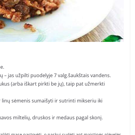
e.
ų – jas užpilti puodelyje 7 valg.šaukštais vandens.
ukus (arba iškart pirkti be jų), taip pat užmerkti
 linų sėmenis sumaišyti ir sutrinti mikseriu iki
avos miltelių, druskos ir medaus pagal skonį.
 Palikti masę pastovėti, o paskui sudėti ant maistinės plėvelės