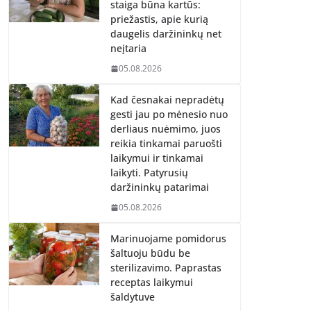
staiga būna kartūs:
priežastis, apie kurią
daugelis daržininkų net
neįtaria
05.08.2026
Kad česnakai nepradėtų
gesti jau po mėnesio nuo
derliaus nuėmimo, juos
reikia tinkamai paruošti
laikymui ir tinkamai
laikyti. Patyrusių
daržininkų patarimai
05.08.2026
Marinuojame pomidorus
šaltuoju būdu be
sterilizavimo. Paprastas
receptas laikymui
šaldytuve