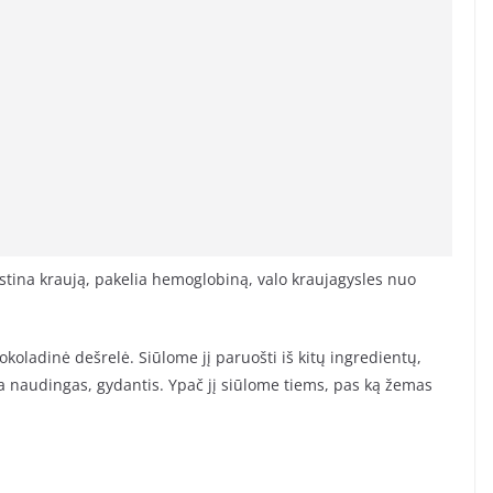
ystina kraują, pakelia hemoglobiną, valo kraujagysles nuo
šokoladinė dešrelė. Siūlome jį paruošti iš kitų ingredientų,
a naudingas, gydantis. Ypač jį siūlome tiems, pas ką žemas