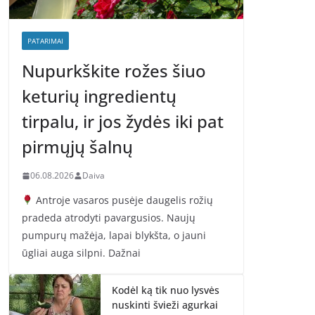
PATARIMAI
Nupurkškite rožes šiuo
keturių ingredientų
tirpalu, ir jos žydės iki pat
pirmųjų šalnų
06.08.2026
Daiva
Antroje vasaros pusėje daugelis rožių
pradeda atrodyti pavargusios. Naujų
pumpurų mažėja, lapai blykšta, o jauni
ūgliai auga silpni. Dažnai
Kodėl ką tik nuo lysvės
nuskinti švieži agurkai