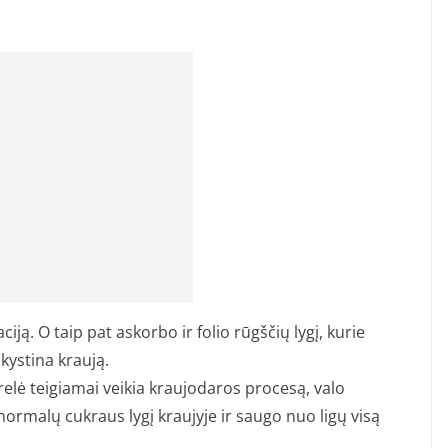
ją. O taip pat askorbo ir folio rūgščių lygį, kurie
skystina kraują.
relė teigiamai veikia kraujodaros procesą, valo
normalų cukraus lygį kraujyje ir saugo nuo ligų visą