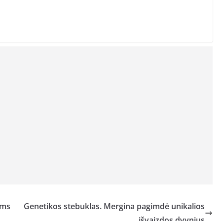
ims
Genetikos stebuklas. Mergina pagimdė unikalios
išvaizdos dvynius