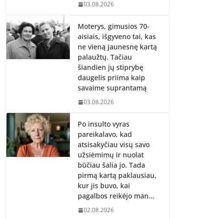
03.08.2026
Moterys, gimusios 70-
aisiais, išgyveno tai, kas
ne vieną jaunesnę kartą
palaužtų. Tačiau
šiandien jų stiprybę
daugelis priima kaip
savaime suprantamą
03.08.2026
Po insulto vyras
pareikalavo, kad
atsisakyčiau visų savo
užsiėmimų ir nuolat
būčiau šalia jo. Tada
pirmą kartą paklausiau,
kur jis buvo, kai
pagalbos reikėjo man…
02.08.2026