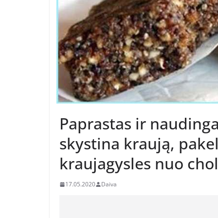
Paprastas ir naudinga
skystina kraują, pake
kraujagysles nuo cho
17.05.2020
Daiva