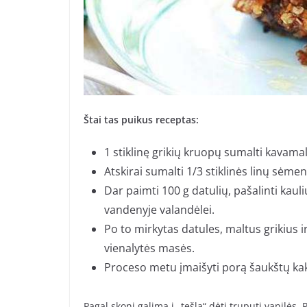
Štai tas puikus receptas:
1 stiklinę grikių kruopų sumalti kavamal
Atskirai sumalti 1/3 stiklinės linų sėmen
Dar paimti 100 g datulių, pašalinti kauli
vandenyje valandėlei.
Po to mirkytas datules, maltus grikius ir
vienalytės masės.
Proceso metu įmaišyti porą šaukštų kak
Pagal skonį galima į „tešlą“ dėti truputį vanilės.