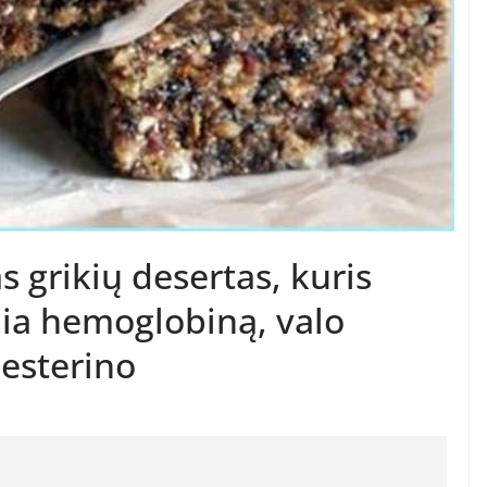
s grikių desertas, kuris
lia hemoglobiną, valo
lesterino