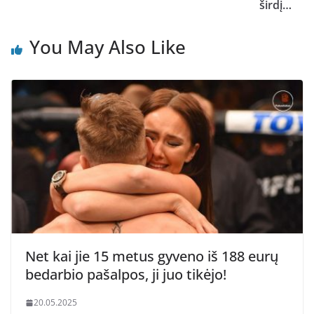
širdį…
You May Also Like
Net kai jie 15 metus gyveno iš 188 eurų
bedarbio pašalpos, ji juo tikėjo!
20.05.2025