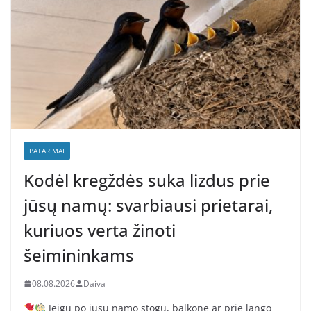
PATARIMAI
Kodėl kregždės suka lizdus prie
jūsų namų: svarbiausi prietarai,
kuriuos verta žinoti
šeimininkams
08.08.2026
Daiva
Jeigu po jūsų namo stogu, balkone ar prie lango