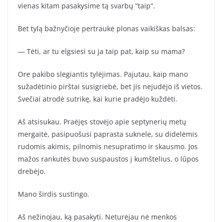
vienas kitam pasakysime tą svarbų “taip”.
Bet tylą bažnyčioje pertraukė plonas vaikiškas balsas:
— Tėti, ar tu elgsiesi su ja taip pat, kaip su mama?
Ore pakibo slegiantis tylėjimas. Pajutau, kaip mano
sužadėtinio pirštai susigriebė, bet jis nejudėjo iš vietos.
Svečiai atrodė sutrikę, kai kurie pradėjo kuždėti.
Aš atsisukau. Praėjęs stovėjo apie septynerių metų
mergaitė, pasipuošusi paprasta suknele, su didelėmis
rudomis akimis, pilnomis nesupratimo ir skausmo. Jos
mažos rankutės buvo suspaustos į kumštelius, o lūpos
drebėjo.
Mano širdis sustingo.
Aš nežinojau, ką pasakyti. Neturėjau nė menkos