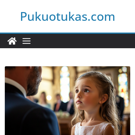
Skip
Pukuotukas.com
to
content