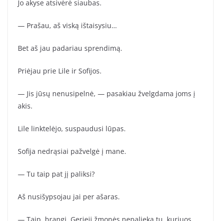
Jo akyse atsivėrė siaubas.
— Prašau, aš viską ištaisysiu…
Bet aš jau padariau sprendimą.
Priėjau prie Lile ir Sofijos.
— Jis jūsų nenusipelnė, — pasakiau žvelgdama joms į
akis.
Lile linktelėjo, suspaudusi lūpas.
Sofija nedrąsiai pažvelgė į mane.
— Tu taip pat jį paliksi?
Aš nusišypsojau jai per ašaras.
— Taip, brangi. Gerieji žmonės nepalieka tų, kuriuos