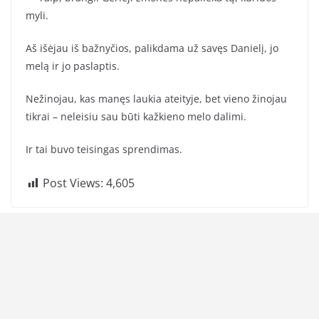
myli.
Aš išėjau iš bažnyčios, palikdama už savęs Danielį, jo
melą ir jo paslaptis.
Nežinojau, kas manęs laukia ateityje, bet vieno žinojau
tikrai – neleisiu sau būti kažkieno melo dalimi.
Ir tai buvo teisingas sprendimas.
Post Views:
4,605