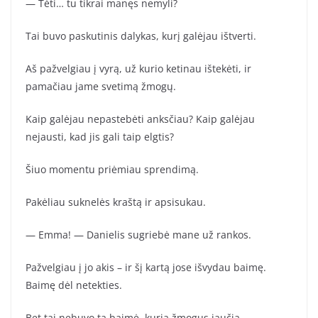
— Tėti… tu tikrai manęs nemyli?
Tai buvo paskutinis dalykas, kurį galėjau ištverti.
Aš pažvelgiau į vyrą, už kurio ketinau ištekėti, ir
pamačiau jame svetimą žmogų.
Kaip galėjau nepastebėti anksčiau? Kaip galėjau
nejausti, kad jis gali taip elgtis?
Šiuo momentu priėmiau sprendimą.
Pakėliau suknelės kraštą ir apsisukau.
— Emma! — Danielis sugriebė mane už rankos.
Pažvelgiau į jo akis – ir šį kartą jose išvydau baimę.
Baimę dėl netekties.
Bet tai nebuvo ta baimė, kurią žmogus jaučia