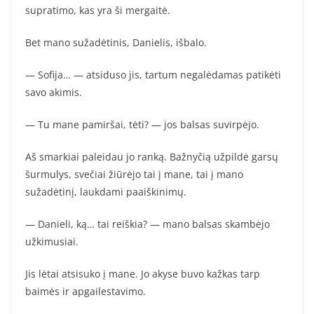
supratimo, kas yra ši mergaitė.
Bet mano sužadėtinis, Danielis, išbalo.
— Sofija… — atsiduso jis, tartum negalėdamas patikėti
savo akimis.
— Tu mane pamiršai, tėti? — jos balsas suvirpėjo.
Aš smarkiai paleidau jo ranką. Bažnyčią užpildė garsų
šurmulys, svečiai žiūrėjo tai į mane, tai į mano
sužadėtinį, laukdami paaiškinimų.
— Danieli, ką… tai reiškia? — mano balsas skambėjo
užkimusiai.
Jis lėtai atsisuko į mane. Jo akyse buvo kažkas tarp
baimės ir apgailestavimo.