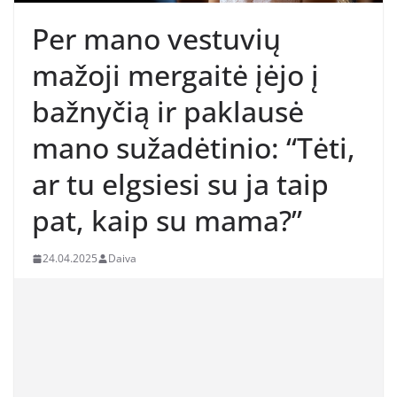
Per mano vestuvių
mažoji mergaitė įėjo į
bažnyčią ir paklausė
mano sužadėtinio: “Tėti,
ar tu elgsiesi su ja taip
pat, kaip su mama?”
24.04.2025
Daiva