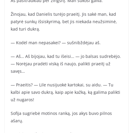
Aš pasitraukiau per žingsnį. Man sukosi galva.
Žinojau, kad Danielis turėjo praeitį. Jis sakė man, kad
patyrė sunkų išsiskyrimą, bet jis niekada neužsiminė,
kad turi dukrą.
— Kodėl man nepasakei? — sušnibždėjau aš.
— Aš… Aš bijojau, kad tu išeisi… — jo balsas sudrebėjo.
— Norėjau pradėti viską iš naujo, palikti praeitį už
savęs…
— Praeitis? — Lile nusijuokė kartokai, su aidu. — Tu
kalbi apie savo dukrą, kaip apie kažką, ką galima palikti
už nugaros!
Sofija sugriebė motinos ranką, jos akys buvo pilnos
ašarų.