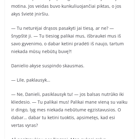
motina. Jos veidas buvo kunkuliuojančiai piktas, o jos
akys švietė įniršiu.
— Tu neturėjai drąsos pasakyti jai tiesą, ar ne? —
šnypštė ji. — Tu tiesiog palikai mus, išbraukei mus iš
savo gyvenimo, o dabar ketini pradėti iš naujo, tartum
niekada mūsų nebūtų buvę?!
Danielio akyse suspindo skausmas.
— Lile, paklausyk…
— Ne, Danieli, pasiklausyk tu! — jos balsas nutrūko iki
kliedesio. — Tu palikai mus! Palikai mane vieną su vaiku
ir dingo, lyg mes niekada nebūtume egzistavusios. O
dabar… dabar tu ketini tuoktis, apsimetęs, kad esi
vertas vyras?