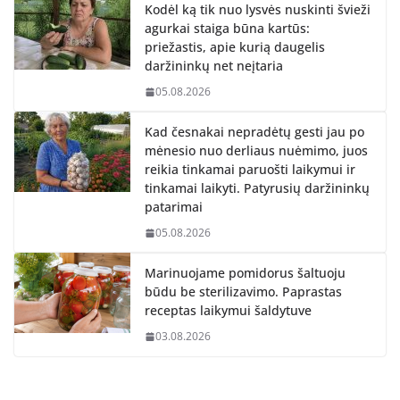
Kodėl ką tik nuo lysvės nuskinti švieži
agurkai staiga būna kartūs:
priežastis, apie kurią daugelis
daržininkų net neįtaria
05.08.2026
Kad česnakai nepradėtų gesti jau po
mėnesio nuo derliaus nuėmimo, juos
reikia tinkamai paruošti laikymui ir
tinkamai laikyti. Patyrusių daržininkų
patarimai
05.08.2026
Marinuojame pomidorus šaltuoju
būdu be sterilizavimo. Paprastas
receptas laikymui šaldytuve
03.08.2026