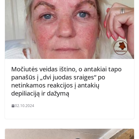
Močiutės veidas ištino, o antakiai tapo
panašūs į „dvi juodas sraiges“ po
netinkamos reakcijos į antakių
depiliaciją ir dažymą
02.10.2024