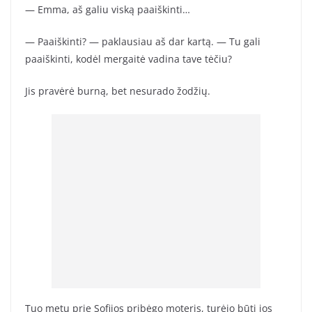
— Emma, aš galiu viską paaiškinti…
— Paaiškinti? — paklausiau aš dar kartą. — Tu gali
paaiškinti, kodėl mergaitė vadina tave tėčiu?
Jis pravėrė burną, bet nesurado žodžių.
Tuo metu prie Sofijos pribėgo moteris, turėjo būti jos