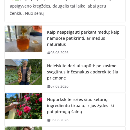
apsigyveno kregždės, daugelis tai laiko labai geru
ženklu. Nuo senų
Kaip neapsigauti perkant medų: kaip
namuose patikrinti, ar medus
natūralus
08.08.2026
Neleiskite derliui supūti: po kasimo
svogūnus ir česnakus apdorokite šia
priemone
07.08.2026
Nupurkškite rožes šiuo keturių
ingredientų tirpalu, ir jos žydės iki
pat pirmųjų šalnų
06.08.2026