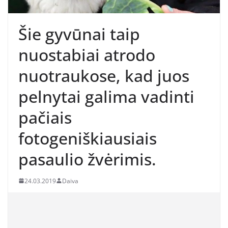
Šie gyvūnai taip
nuostabiai atrodo
nuotraukose, kad juos
pelnytai galima vadinti
pačiais
fotogeniškiausiais
pasaulio žvėrimis.
24.03.2019
Daiva