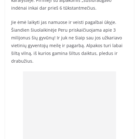
karalystėje. Pirmieji su alpakomis „susidraugavo“
indėnai inkai dar prieš 6 tūkstantmečius.
Jie ėmė laikyti jas namuose ir veisti pagalbai ūkyje.
Šiandien šiuolaikinėje Peru priskaičiuojama apie 3
milijonus šių gyvūnų! Ir juk ne šiaip sau jos užkariavo
vietinių gyventojų meilę ir pagarbą. Alpakos turi labai
šiltą vilną, iš kurios gamina šiltus daiktus, pledus ir
drabužius.