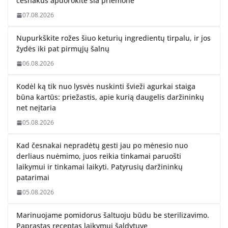
česnakus apdorokite šia priemone
07.08.2026
Nupurkškite rožes šiuo keturių ingredientų tirpalu, ir jos
žydės iki pat pirmųjų šalnų
06.08.2026
Kodėl ką tik nuo lysvės nuskinti švieži agurkai staiga
būna kartūs: priežastis, apie kurią daugelis daržininkų
net neįtaria
05.08.2026
Kad česnakai nepradėtų gesti jau po mėnesio nuo
derliaus nuėmimo, juos reikia tinkamai paruošti
laikymui ir tinkamai laikyti. Patyrusių daržininkų
patarimai
05.08.2026
Marinuojame pomidorus šaltuoju būdu be sterilizavimo.
Paprastas receptas laikymui šaldytuve