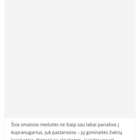
Šios smalsios meilutės ne šiaip sau labai panašios į
kupranugarius, juk pastarosios – jų giminaitės žvėrių