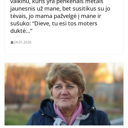
vaikinu, kuris yra penkeriais metais
jaunesnis už mane, bet susitikus su jo
tėvais, jo mama pažvelgė į mane ir
sušuko: “Dieve, tu esi tos moters
duktė…”
24.01.2026