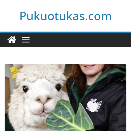
Skip
Pukuotukas.com
to
content