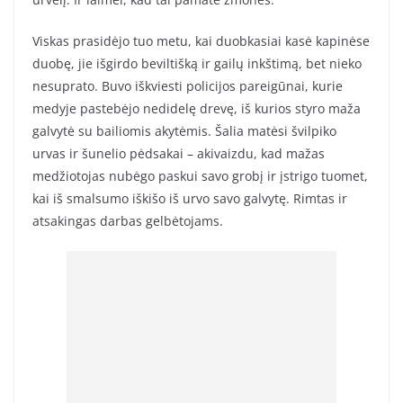
Viskas prasidėjo tuo metu, kai duobkasiai kasė kapinėse
duobę, jie išgirdo beviltišką ir gailų inkštimą, bet nieko
nesuprato. Buvo iškviesti policijos pareigūnai, kurie
medyje pastebėjo nedidelę drevę, iš kurios styro maža
galvytė su bailiomis akytėmis. Šalia matėsi švilpiko
urvas ir šunelio pėdsakai – akivaizdu, kad mažas
medžiotojas nubėgo paskui savo grobį ir įstrigo tuomet,
kai iš smalsumo iškišo iš urvo savo galvytę. Rimtas ir
atsakingas darbas gelbėtojams.