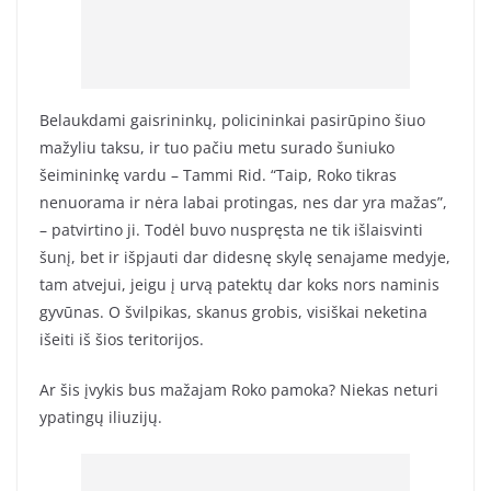
Belaukdami gaisrininkų, policininkai pasirūpino šiuo
mažyliu taksu, ir tuo pačiu metu surado šuniuko
šeimininkę vardu – Tammi Rid. “Taip, Roko tikras
nenuorama ir nėra labai protingas, nes dar yra mažas”,
– patvirtino ji. Todėl buvo nuspręsta ne tik išlaisvinti
šunį, bet ir išpjauti dar didesnę skylę senajame medyje,
tam atvejui, jeigu į urvą patektų dar koks nors naminis
gyvūnas. O švilpikas, skanus grobis, visiškai neketina
išeiti iš šios teritorijos.
Ar šis įvykis bus mažajam Roko pamoka? Niekas neturi
ypatingų iliuzijų.