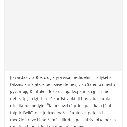
Jo vardas yra Roko, o jis yra visai nedidelis ir išdykėlis
taksas, kuris atkreipė į save dėmesį viso Salemo miesto
gyventojų Kentuke. Roko nesugalvojo nieko geresnio,
nei, kaip įstrigti ten, iš kur ištraukti jį bus labai sunku –
dideliame medyje. Čia nesuveikė principas “kaip įėjai,
taip ir išeik“, nes judrus mažas šuniukas pateko į
medžio drevę iš po žemės, įlindęs paskui švilpiką per jo
urvelį. Ir laimei, kad tai pamatė žmonės.