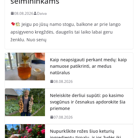
šeimininkams
08.08.2026
Daiva
Jeigu po jūsų namo stogu, balkone ar prie lango
apsigyveno kregždės, daugelis tai laiko labai geru
ženklu. Nuo senų
Kaip neapsigauti perkant medų: kaip
namuose patikrinti, ar medus
natūralus
08.08.2026
Neleiskite derliui supūti: po kasimo
svogūnus ir česnakus apdorokite šia
priemone
07.08.2026
Nupurkškite rožes šiuo keturių
ingredientų tirpalu, ir jos žydės iki