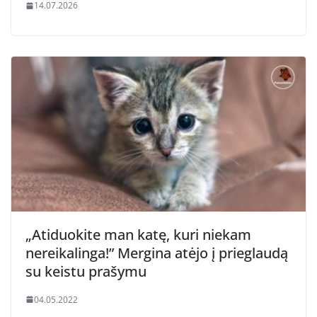
14.07.2026
„Atiduokite man katę, kuri niekam
nereikalinga!” Mergina atėjo į prieglaudą
su keistu prašymu
04.05.2022