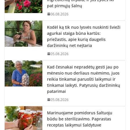
pat pirmųjų šalnų
06.08.2026
Kodėl ką tik nuo lysvės nuskinti švieži
agurkai staiga būna kartūs:
priežastis, apie kurią daugelis
daržininkų net neįtaria
05.08.2026
Kad česnakai nepradėtų gesti jau po
mėnesio nuo derliaus nuėmimo, juos
reikia tinkamai paruošti laikymui ir
tinkamai laikyti. Patyrusių daržininkų
patarimai
05.08.2026
Marinuojame pomidorus šaltuoju
būdu be sterilizavimo. Paprastas
receptas laikymui šaldytuve