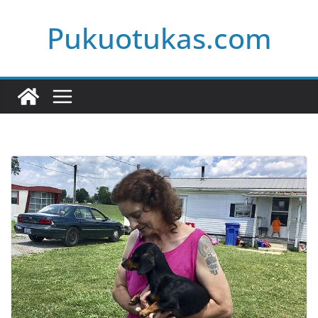
Skip
Pukuotukas.com
to
content