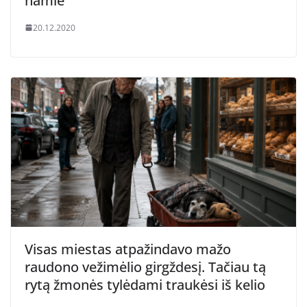
namie
20.12.2020
Visas miestas atpažindavo mažo
raudono vežimėlio girgždesį. Tačiau tą
rytą žmonės tylėdami traukėsi iš kelio