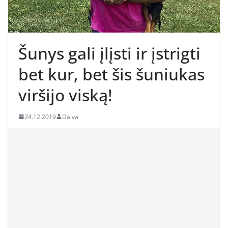
Šunys gali įlįsti ir įstrigti
bet kur, bet šis šuniukas
viršijo viską!
24.12.2019
Daiva