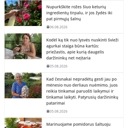
Nupurkškite rožes šiuo keturių
ingredientų tirpalu, ir jos žydės iki
pat pirmųjų šalnų
06.08.2026
Kodėl ką tik nuo lysvės nuskinti švieži
agurkai staiga būna kartūs:
priežastis, apie kurią daugelis
daržininkų net neįtaria
05.08.2026
Kad česnakai nepradėtų gesti jau po
mėnesio nuo derliaus nuėmimo, juos
reikia tinkamai paruošti laikymui ir
tinkamai laikyti. Patyrusių daržininkų
patarimai
05.08.2026
Marinuojame pomidorus šaltuoju