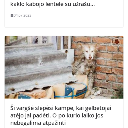
kaklo kabojo lentelė su užrašu…
04.07.2023
Ši vargšė slėpėsi kampe, kai gelbėtojai
atėjo jai padėti. O po kurio laiko jos
nebegalima atpažinti