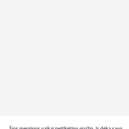
Šios merginos vaikai neįtikėtino grožio. Ir dėka savo