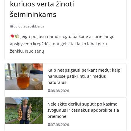
kuriuos verta žinoti
šeimininkams
08.08.2026
Daiva
Jeigu po jūsų namo stogu, balkone ar prie lango
apsigyveno kregždės, daugelis tai laiko labai geru
ženklu. Nuo senų
Kaip neapsigauti perkant medų: kaip
namuose patikrinti, ar medus
natūralus
08.08.2026
Neleiskite derliui supūti: po kasimo
svogūnus ir česnakus apdorokite šia
priemone
07.08.2026