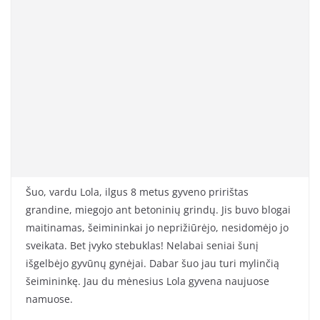
Šuo, vardu Lola, ilgus 8 metus gyveno pririštas
grandine, miegojo ant betoninių grindų. Jis buvo blogai
maitinamas, šeimininkai jo neprižiūrėjo, nesidomėjo jo
sveikata. Bet įvyko stebuklas! Nelabai seniai šunį
išgelbėjo gyvūnų gynėjai. Dabar šuo jau turi mylinčią
šeimininkę. Jau du mėnesius Lola gyvena naujuose
namuose.