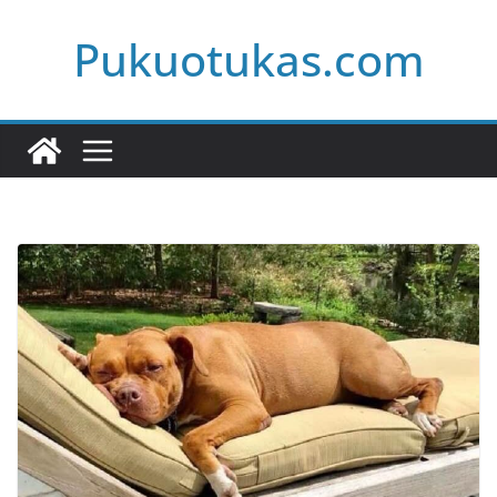
Skip
Pukuotukas.com
to
content