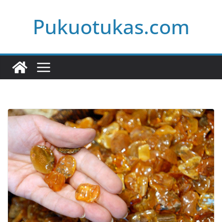
Skip
Pukuotukas.com
to
content