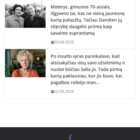
Moterys, gimusios 70-aisiais,
išgyveno tai, kas ne vieną jaunesnę
kartą palaužtų. Tačiau šiandien jų
stiprybę daugelis priima kaip
savaime suprantamą
03.08.2026
Po insulto vyras pareikalavo, kad
atsisakyčiau visų savo užsiėmimų ir
nuolat būčiau šalia jo. Tada pirmą
kartą paklausiau, kur jis buvo, kai
pagalbos reikėjo man…
02.08.2026