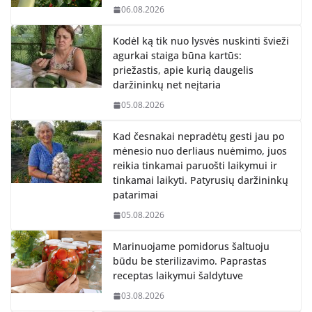
06.08.2026
Kodėl ką tik nuo lysvės nuskinti švieži
agurkai staiga būna kartūs:
priežastis, apie kurią daugelis
daržininkų net neįtaria
05.08.2026
Kad česnakai nepradėtų gesti jau po
mėnesio nuo derliaus nuėmimo, juos
reikia tinkamai paruošti laikymui ir
tinkamai laikyti. Patyrusių daržininkų
patarimai
05.08.2026
Marinuojame pomidorus šaltuoju
būdu be sterilizavimo. Paprastas
receptas laikymui šaldytuve
03.08.2026