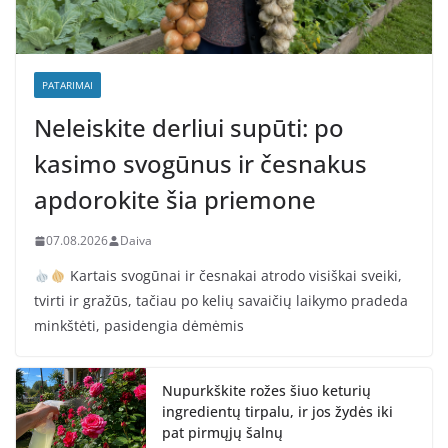
PATARIMAI
Neleiskite derliui supūti: po
kasimo svogūnus ir česnakus
apdorokite šia priemone
07.08.2026
Daiva
Kartais svogūnai ir česnakai atrodo visiškai sveiki,
tvirti ir gražūs, tačiau po kelių savaičių laikymo pradeda
minkštėti, pasidengia dėmėmis
Nupurkškite rožes šiuo keturių
ingredientų tirpalu, ir jos žydės iki
pat pirmųjų šalnų