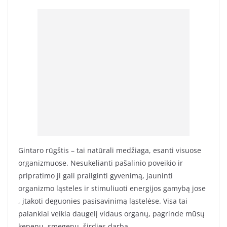
Gintaro rūgštis – tai natūrali medžiaga, esanti visuose
organizmuose. Nesukelianti pašalinio poveikio ir
pripratimo ji gali prailginti gyvenimą, jauninti
organizmo ląsteles ir stimuliuoti energijos gamybą jose
, įtakoti deguonies pasisavinimą ląstelėse. Visa tai
palankiai veikia daugelį vidaus organų, pagrinde mūsų
kepenų, smegenų, širdies darbą.