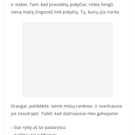
Ir viskas. Tam, kad prasidėtų pokyčiai, reikia žengti
vieną mažą žingsnelį link pokyčių. Tų, kurių jūs norite.
Draugai, patikėkite, laimė mūsų rankose, ir svarbiausia
jos nesutrypti. Todėl, kad dažniausiai mes galvojame:
– štai rytoj aš tai padarysiu;
– paliksiu tai rytdienai;