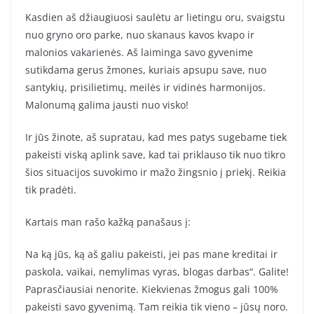
Kasdien aš džiaugiuosi saulėtu ar lietingu oru, svaigstu
nuo gryno oro parke, nuo skanaus kavos kvapo ir
malonios vakarienės. Aš laiminga savo gyvenime
sutikdama gerus žmones, kuriais apsupu save, nuo
santykių, prisilietimų, meilės ir vidinės harmonijos.
Malonumą galima jausti nuo visko!
Ir jūs žinote, aš supratau, kad mes patys sugebame tiek
pakeisti viską aplink save, kad tai priklauso tik nuo tikro
šios situacijos suvokimo ir mažo žingsnio į priekį. Reikia
tik pradėti.
Kartais man rašo kažką panašaus į:
Na ką jūs, ką aš galiu pakeisti, jei pas mane kreditai ir
paskola, vaikai, nemylimas vyras, blogas darbas“. Galite!
Paprasčiausiai nenorite. Kiekvienas žmogus gali 100%
pakeisti savo gyvenimą. Tam reikia tik vieno – jūsų noro.