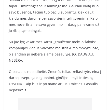
tapau išmintingesnė ir laimingesnė. Gaudau kaifą nuo
savo būsenos, tačiau tuo pačiu suprantu, kiek daug
klaidų mes darome per savo vienintelį gyvenimą. Kaip
mes nevertiname savo gyvenimo. Ir daug paliekame už
jo ribų sąmoningai…
Su juo lyg vakar mes kartu „graužėme mokslo šaknis“
kompanijos vidaus valdymo meistriškumo mokymuose,
o šiandien jo nebėra šiame pasaulyje. JO. DAUGIAU.
NEBĖRA.
O pasaulis nepasikeitė. Žmonės toliau keliasi ryte, eina į
darbą, kvėpuoja deguonimi, ginčijasi, myli ir tiesiog
GYVENA. Taip bus ir po mano ar jūsų mirties. Pasaulis
nepasikeis.