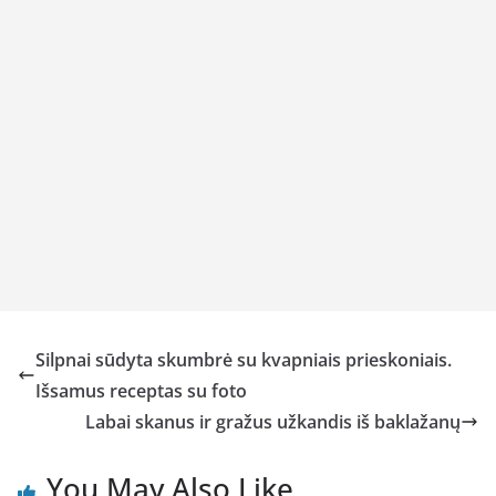
Silpnai sūdyta skumbrė su kvapniais prieskoniais.
Išsamus receptas su foto
Labai skanus ir gražus užkandis iš baklažanų
You May Also Like