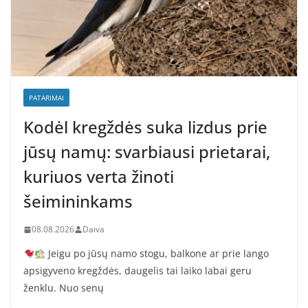
PATARIMAI
Kodėl kregždės suka lizdus prie
jūsų namų: svarbiausi prietarai,
kuriuos verta žinoti
šeimininkams
08.08.2026
Daiva
Jeigu po jūsų namo stogu, balkone ar prie lango
apsigyveno kregždės, daugelis tai laiko labai geru
ženklu. Nuo senų