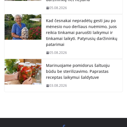
05.08.2026
Kad česnakai nepradėtų gesti jau po
mėnesio nuo derliaus nuėmimo, juos
reikia tinkamai paruošti laikymui ir
tinkamai laikyti. Patyrusių daržininkų
patarimai
05.08.2026
Marinuojame pomidorus šaltuoju
būdu be sterilizavimo. Paprastas
receptas laikymui šaldytuve
03.08.2026