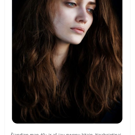
Šiandien man 40+ ir aš jau gyvenu kitaip. Neabejotinai