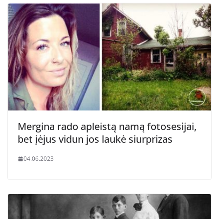
Mergina rado apleistą namą fotosesijai,
bet įėjus vidun jos laukė siurprizas
04.06.2023