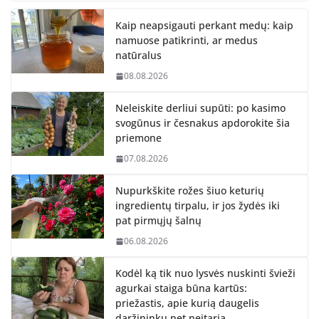
Kaip neapsigauti perkant medų: kaip
namuose patikrinti, ar medus
natūralus
08.08.2026
Neleiskite derliui supūti: po kasimo
svogūnus ir česnakus apdorokite šia
priemone
07.08.2026
Nupurkškite rožes šiuo keturių
ingredientų tirpalu, ir jos žydės iki
pat pirmųjų šalnų
06.08.2026
Kodėl ką tik nuo lysvės nuskinti švieži
agurkai staiga būna kartūs:
priežastis, apie kurią daugelis
daržininkų net neįtaria