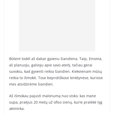
Būtent todėl aš dabar gyvenu šiandiena. Taip, žinoma,
aš planuoju, galvoju apie savo ateitį, tačiau gerai
suvokiu, kad gyventi reikia šiandien. Kiekvienam mūsų
reikia to išmokti. Tose beprotiškose lenktynėse, kuriose
mes atsidūrėme šiandien.
Aš išmokau pajusti malonumą nuo visko, kas mane
supa, praėjus 20 metų už ofiso sienų, kurie pralėkė lyg
akimirka.