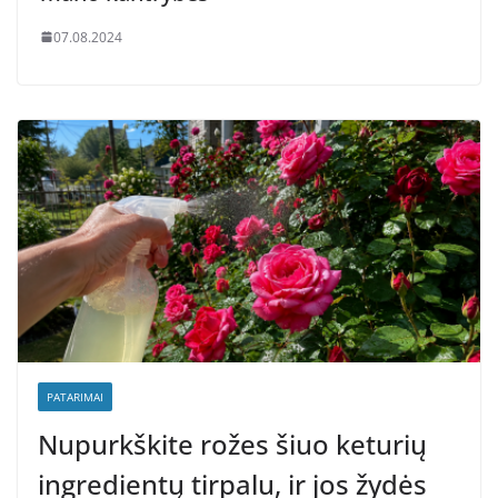
07.08.2024
PATARIMAI
Nupurkškite rožes šiuo keturių
ingredientų tirpalu, ir jos žydės