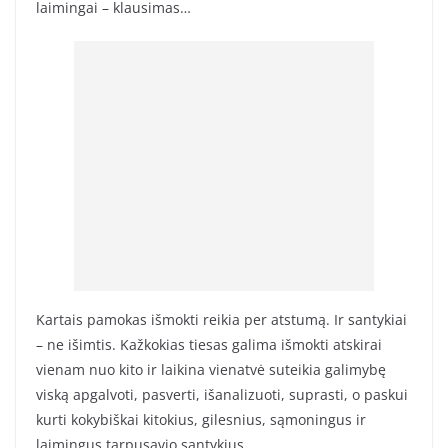
laimingai – klausimas…
Kartais pamokas išmokti reikia per atstumą. Ir santykiai
– ne išimtis. Kažkokias tiesas galima išmokti atskirai
vienam nuo kito ir laikina vienatvė suteikia galimybę
viską apgalvoti, pasverti, išanalizuoti, suprasti, o paskui
kurti kokybiškai kitokius, gilesnius, sąmoningus ir
laimingus tarpusavio santykius.