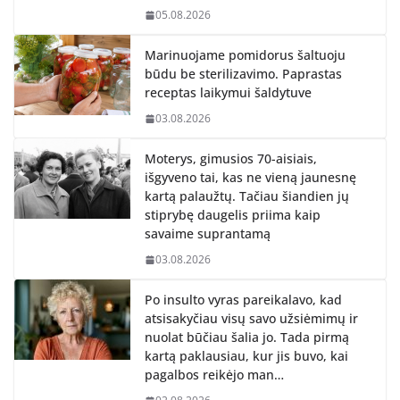
05.08.2026
Marinuojame pomidorus šaltuoju
būdu be sterilizavimo. Paprastas
receptas laikymui šaldytuve
03.08.2026
Moterys, gimusios 70-aisiais,
išgyveno tai, kas ne vieną jaunesnę
kartą palaužtų. Tačiau šiandien jų
stiprybę daugelis priima kaip
savaime suprantamą
03.08.2026
Po insulto vyras pareikalavo, kad
atsisakyčiau visų savo užsiėmimų ir
nuolat būčiau šalia jo. Tada pirmą
kartą paklausiau, kur jis buvo, kai
pagalbos reikėjo man…