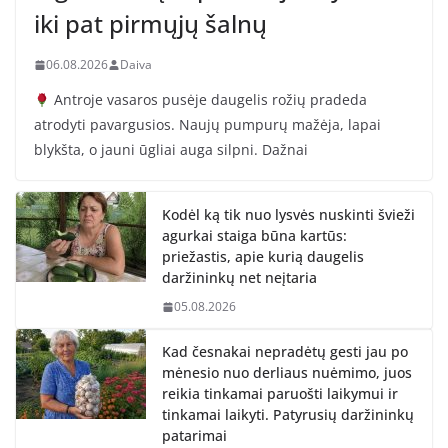
iki pat pirmųjų šalnų
06.08.2026
Daiva
Antroje vasaros pusėje daugelis rožių pradeda
atrodyti pavargusios. Naujų pumpurų mažėja, lapai
blykšta, o jauni ūgliai auga silpni. Dažnai
Kodėl ką tik nuo lysvės nuskinti švieži
agurkai staiga būna kartūs:
priežastis, apie kurią daugelis
daržininkų net neįtaria
05.08.2026
Kad česnakai nepradėtų gesti jau po
mėnesio nuo derliaus nuėmimo, juos
reikia tinkamai paruošti laikymui ir
tinkamai laikyti. Patyrusių daržininkų
patarimai