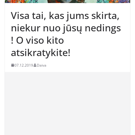
Visa tai, kas jums skirta,
niekur nuo jūsų nedings
! O viso kito
atsikratykite!
07.12.2019
Daiva