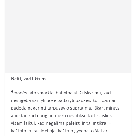
Išeiti, kad liktum.
Žmonės taip smarkiai baiminaisi išsiskyrimų, kad
nesugeba santykiuose padaryti pauzės, kuri dažnai
padeda pagerinti tarpusavio supratimą. Iškart mintys
apie tai, kad daugiau nieko nesutiksi, kad išsiskirs
visam laikui, kad negalima paleisti ir t.t. Ir tikrai –
kažkaip tai susidėlioja, kažkaip gyvena, o štai ar