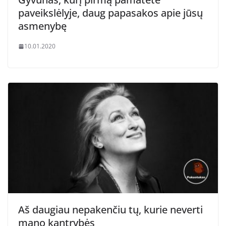
paveikslėlyje, daug papasakos apie jūsų
asmenybę
10.01.2020
Aš daugiau nepakenčiu tų, kurie neverti
mano kantrybės