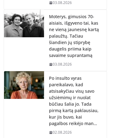
03.08.2026
Moterys, gimusios 70-
aisiais, išgyveno tai, kas
ne vieną jaunesnę kartą
palaužtų. Tačiau
šiandien jų stiprybę
daugelis priima kaip
savaime suprantamą
03.08.2026
Po insulto vyras
pareikalavo, kad
atsisakyčiau visų savo
užsiėmimų ir nuolat
būčiau šalia jo. Tada
pirmą kartą paklausiau,
kur jis buvo, kai
pagalbos reikėjo man…
02.08.2026