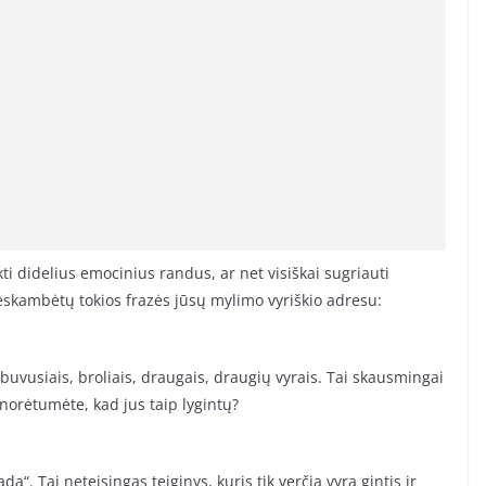
likti didelius emocinius randus, ar net visiškai sugriauti
neskambėtų tokios frazės jūsų mylimo vyriškio adresu:
 buvusiais, broliais, draugais, draugių vyrais. Tai skausmingai
 norėtumėte, kad jus taip lygintų?
da“. Tai neteisingas teiginys, kuris tik verčia vyrą gintis ir