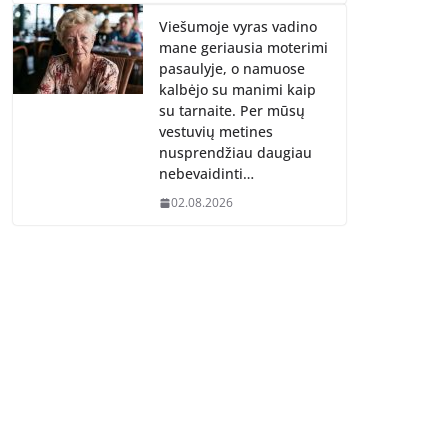
Viešumoje vyras vadino
mane geriausia moterimi
pasaulyje, o namuose
kalbėjo su manimi kaip
su tarnaite. Per mūsų
vestuvių metines
nusprendžiau daugiau
nebevaidinti…
02.08.2026