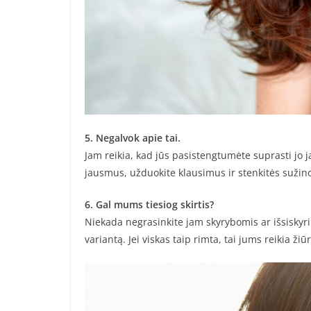
5. Negalvok apie tai.
Jam reikia, kad jūs pasistengtumėte suprasti jo j
jausmus, užduokite klausimus ir stenkitės sužino
6. Gal mums tiesiog skirtis?
Niekada negrasinkite jam skyrybomis ar išsiskyrim
variantą. Jei viskas taip rimta, tai jums reikia ži