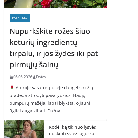
PATARIMAI
Nupurkškite rožes šiuo
keturių ingredientų
tirpalu, ir jos žydės iki pat
pirmųjų šalnų
06.08.2026
Daiva
Antroje vasaros pusėje daugelis rožių
pradeda atrodyti pavargusios. Naujų
pumpurų mažėja, lapai blykšta, o jauni
ūgliai auga silpni. Dažnai
Kodėl ką tik nuo lysvės
nuskinti švieži agurkai