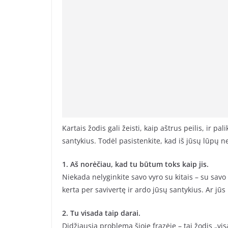
Kartais žodis gali žeisti, kaip aštrus peilis, ir pa
santykius. Todėl pasistenkite, kad iš jūsų lūpų 
1. Aš norėčiau, kad tu būtum toks kaip jis.
Niekada nelyginkite savo vyro su kitais – su savo
kerta per savivertę ir ardo jūsų santykius. Ar jūs
2. Tu visada taip darai.
Didžiausia problema šioje frazėje – tai žodis „visa