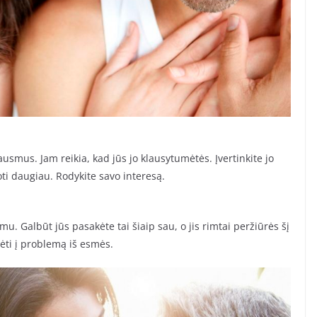
ausmus. Jam reikia, kad jūs jo klausytumėtės. Įvertinkite jo
ti daugiau. Rodykite savo interesą.
u. Galbūt jūs pasakėte tai šiaip sau, o jis rimtai peržiūrės šį
ūrėti į problemą iš esmės.