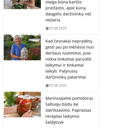
staiga būna kartūs:
priežastis, apie kurią
daugelis daržininkų net
neįtaria
05.08.2026
Kad česnakai nepradėtų
gesti jau po mėnesio nuo
derliaus nuėmimo, juos
reikia tinkamai paruošti
laikymui ir tinkamai
laikyti. Patyrusių
daržininkų patarimai
05.08.2026
Marinuojame pomidorus
šaltuoju būdu be
sterilizavimo. Paprastas
receptas laikymui
šaldytuve