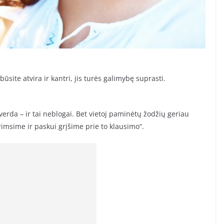
ūsite atvira ir kantri, jis turės galimybę suprasti.
 verda – ir tai neblogai. Bet vietoj paminėtų žodžių geriau
imsime ir paskui grįšime prie to klausimo“.