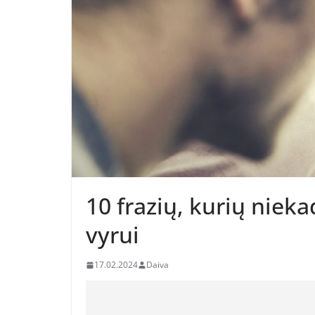
10 frazių, kurių niek
vyrui
17.02.2024
Daiva