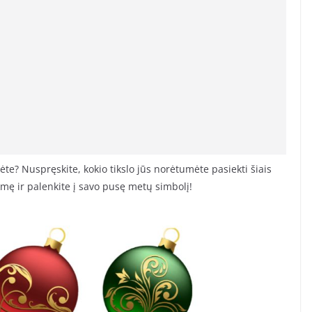
te? Nuspręskite, kokio tikslo jūs norėtumėte pasiekti šiais
kmę ir palenkite į savo pusę metų simbolį!