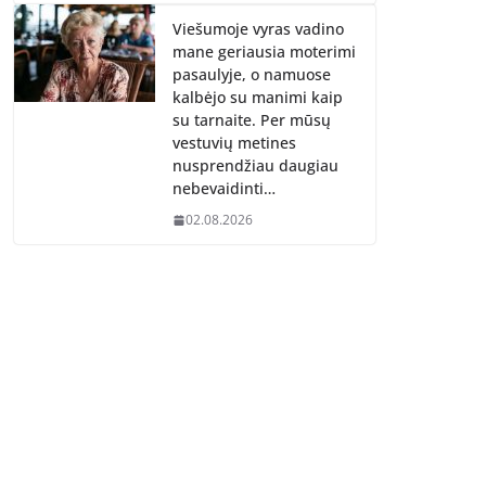
Viešumoje vyras vadino
mane geriausia moterimi
pasaulyje, o namuose
kalbėjo su manimi kaip
su tarnaite. Per mūsų
vestuvių metines
nusprendžiau daugiau
nebevaidinti…
02.08.2026