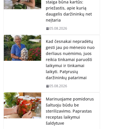
staiga būna kartūs:
priežastis, apie kurią
daugelis daržininkų net
neįtaria
05.08.2026
Kad česnakai nepradėtų
gesti jau po mėnesio nuo
derliaus nuėmimo, juos
reikia tinkamai paruošti
laikymui ir tinkamai
laikyti. Patyrusių
daržininkų patarimai
05.08.2026
Marinuojame pomidorus
šaltuoju būdu be
sterilizavimo. Paprastas
receptas laikymui
šaldytuve