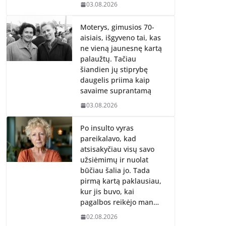
03.08.2026
Moterys, gimusios 70-
aisiais, išgyveno tai, kas
ne vieną jaunesnę kartą
palaužtų. Tačiau
šiandien jų stiprybę
daugelis priima kaip
savaime suprantamą
03.08.2026
Po insulto vyras
pareikalavo, kad
atsisakyčiau visų savo
užsiėmimų ir nuolat
būčiau šalia jo. Tada
pirmą kartą paklausiau,
kur jis buvo, kai
pagalbos reikėjo man…
02.08.2026