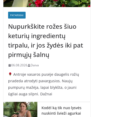
PATARIMAI
Nupurkškite rožes šiuo
keturių ingredientų
tirpalu, ir jos žydės iki pat
pirmųjų šalnų
06.08.2026
Daiva
Antroje vasaros pusėje daugelis rožių
pradeda atrodyti pavargusios. Naujų
pumpurų mažėja, lapai blykšta, o jauni
ūgliai auga silpni. Dažnai
Kodėl ką tik nuo lysvės
nuskinti švieži agurkai