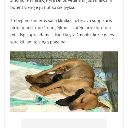
žmonių. Kariasikoje yra kelios veterinarijos klinikos, ir
būtent vienoje jų nutiko šie įvykiai.
Stebėjimo kameros šalia klinikos užfiksavo šunį, kuris
niekaip nesitraukė nuo įėjimo. Jis atėjo prie durų dar
ryte, lyg suprasdamas, kad čia yra žmonių, kurie galės
suteikti jam teisingą pagalbą.