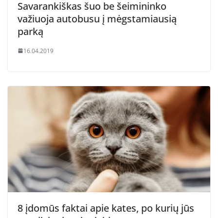
Savarankiškas šuo be šeimininko
važiuoja autobusu į mėgstamiausią
parką
16.04.2019
8 įdomūs faktai apie kates, po kurių jūs