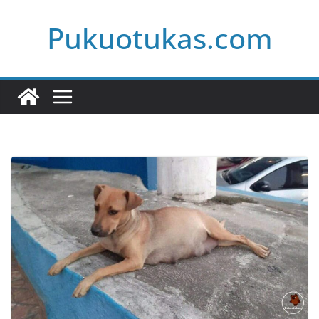
Skip
Pukuotukas.com
to
content