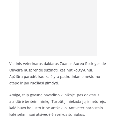
Vietinis veterinaras daktaras Žuanas Aureu Rodriges de
Oliveira nusprendė sužinoti, kas nutiko gyvūnui.
Apžiūra parodė, kad kalė yra paskutiniame nėštumo
etape ir jau ruošiasi gimdyti.
Amiga, taip gyvūną pavadino klinikoje, pas daktarus
atsidūrė be šeimininkų. Turbūt ji niekada jų ir neturėjo:
kalė buvo be lusto ir be antkaklio. Ant veterinaro stalo
kalė sėkmingai atsivedė 6 sveikus šuniukus.