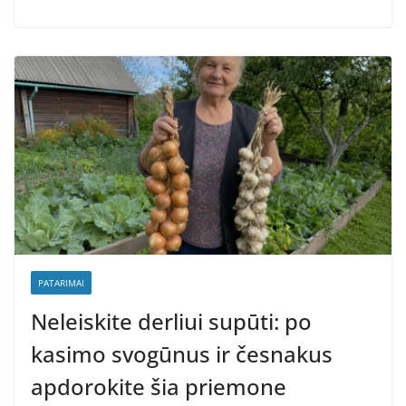
PATARIMAI
Neleiskite derliui supūti: po
kasimo svogūnus ir česnakus
apdorokite šia priemone