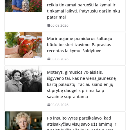
reikia tinkamai paruošti laikymui ir
tinkamai laikyti. Patyrusių daržininkų
patarimai
05.08.2026
Marinuojame pomidorus šaltuoju
būdu be sterilizavimo. Paprastas
receptas laikymui šaldytuve
03.08.2026
Moterys, gimusios 70-aisiais,
išgyveno tai, kas ne vieną jaunesnę
kartą palaužtų. Tačiau šiandien jų
stiprybę daugelis priima kaip
savaime suprantamą
03.08.2026
Po insulto vyras pareikalavo, kad
atsisakyčiau visų savo užsiėmimų ir