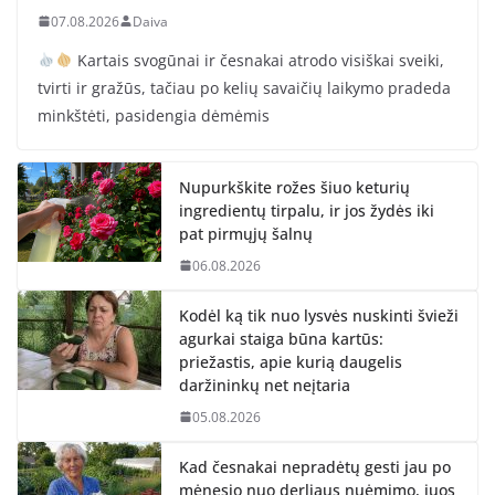
07.08.2026
Daiva
Kartais svogūnai ir česnakai atrodo visiškai sveiki,
tvirti ir gražūs, tačiau po kelių savaičių laikymo pradeda
minkštėti, pasidengia dėmėmis
Nupurkškite rožes šiuo keturių
ingredientų tirpalu, ir jos žydės iki
pat pirmųjų šalnų
06.08.2026
Kodėl ką tik nuo lysvės nuskinti švieži
agurkai staiga būna kartūs:
priežastis, apie kurią daugelis
daržininkų net neįtaria
05.08.2026
Kad česnakai nepradėtų gesti jau po
mėnesio nuo derliaus nuėmimo, juos