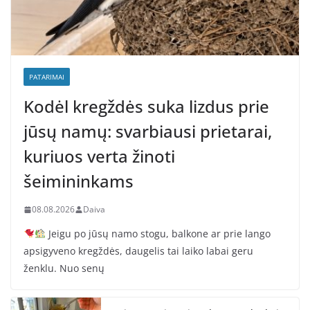
PATARIMAI
Kodėl kregždės suka lizdus prie
jūsų namų: svarbiausi prietarai,
kuriuos verta žinoti
šeimininkams
08.08.2026
Daiva
Jeigu po jūsų namo stogu, balkone ar prie lango
apsigyveno kregždės, daugelis tai laiko labai geru
ženklu. Nuo senų