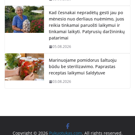
Kad česnakai nepradėtų gesti jau po
mėnesio nuo derliaus nuėmimo, juos
reikia tinkamai paruošti laikymui ir
tinkamai laikyti. Patyrusių daržininkų
patarimai
05.08.2026
Marinuojame pomidorus šaltuoju
būdu be sterilizavimo. Paprastas
receptas laikymui šaldytuve
03.08.2026
Copyright © 2026
Pukuotukas.com
. All rights reserved.