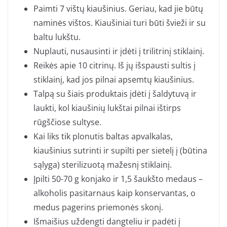
Paimti 7 vištų kiaušinius. Geriau, kad jie būtų
naminės vištos. Kiaušiniai turi būti švieži ir su
baltu lukštu.
Nuplauti, nusausinti ir įdėti į trilitrinį stiklainį.
Reikės apie 10 citrinų. Iš jų išspausti sultis į
stiklainį, kad jos pilnai apsemtų kiaušinius.
Talpą su šiais produktais įdėti į šaldytuvą ir
laukti, kol kiaušinių lukštai pilnai ištirps
rūgščiose sultyse.
Kai liks tik plonutis baltas apvalkalas,
kiaušinius sutrinti ir supilti per sietelį į (būtina
sąlyga) sterilizuotą mažesnį stiklainį.
Įpilti 50-70 g konjako ir 1,5 šaukšto medaus –
alkoholis pasitarnaus kaip konservantas, o
medus pagerins priemonės skonį.
Išmaišius uždengti dangteliu ir padėti į