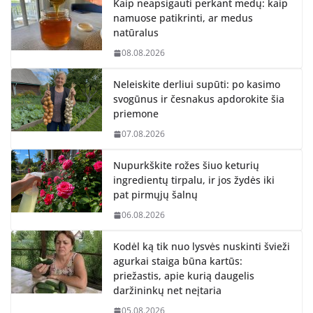
Kaip neapsigauti perkant medų: kaip
namuose patikrinti, ar medus
natūralus
08.08.2026
Neleiskite derliui supūti: po kasimo
svogūnus ir česnakus apdorokite šia
priemone
07.08.2026
Nupurkškite rožes šiuo keturių
ingredientų tirpalu, ir jos žydės iki
pat pirmųjų šalnų
06.08.2026
Kodėl ką tik nuo lysvės nuskinti švieži
agurkai staiga būna kartūs:
priežastis, apie kurią daugelis
daržininkų net neįtaria
05.08.2026