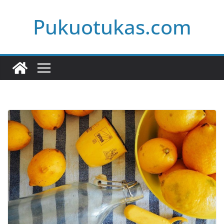
Skip
Pukuotukas.com
to
content