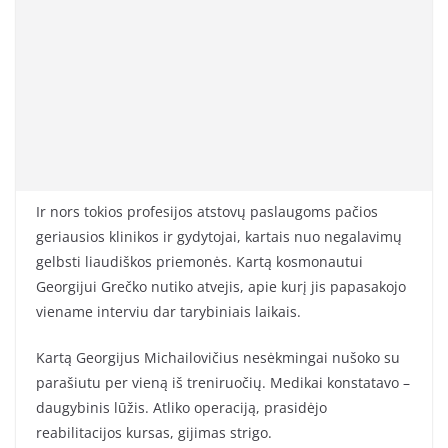
Ir nors tokios profesijos atstovų paslaugoms pačios
geriausios klinikos ir gydytojai, kartais nuo negalavimų
gelbsti liaudiškos priemonės. Kartą kosmonautui
Georgijui Grečko nutiko atvejis, apie kurį jis papasakojo
viename interviu dar tarybiniais laikais.
Kartą Georgijus Michailovičius nesėkmingai nušoko su
parašiutu per vieną iš treniruočių. Medikai konstatavo –
daugybinis lūžis. Atliko operaciją, prasidėjo
reabilitacijos kursas, gijimas strigo.