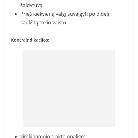
šaldytuvą.
Prieš kiekvieną valgį suvalgyti po didelį
šaukštą tokio vaisto.
Kontraindikacijos:
virškinamojo trakto opaligė;