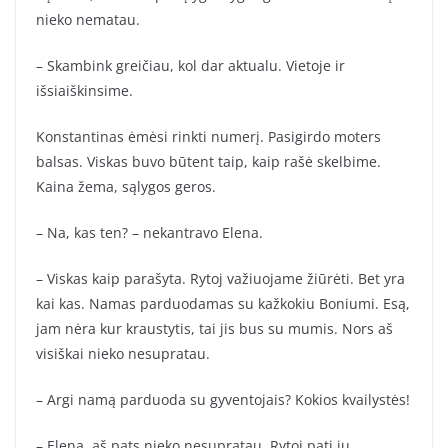
nieko nematau.
– Skambink greičiau, kol dar aktualu. Vietoje ir
išsiaiškinsime.
Konstantinas ėmėsi rinkti numerį. Pasigirdo moters
balsas. Viskas buvo būtent taip, kaip rašė skelbime.
Kaina žema, sąlygos geros.
– Na, kas ten? – nekantravo Elena.
– Viskas kaip parašyta. Rytoj važiuojame žiūrėti. Bet yra
kai kas. Namas parduodamas su kažkokiu Boniumi. Esą,
jam nėra kur kraustytis, tai jis bus su mumis. Nors aš
visiškai nieko nesupratau.
– Argi namą parduoda su gyventojais? Kokios kvailystės!
– Elena, aš pats nieko nesupratau. Rytoj pati jų