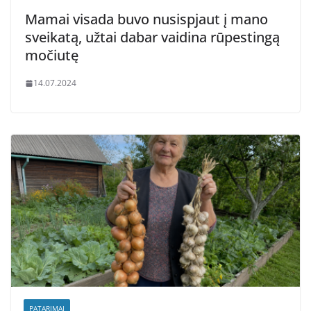
Mamai visada buvo nusispjaut į mano
sveikatą, užtai dabar vaidina rūpestingą
močiutę
14.07.2024
PATARIMAI