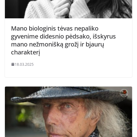
Mano biologinis tėvas nepaliko
gyvenime didesnio pėdsako, išskyrus
mano nežmonišką grožį ir bjaurų
charakterį
18.03.2025