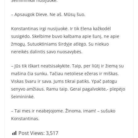
Šeimininkai nusijuokė.
– Apsaugok Dieve. Ne aš. Mūsų šuo.
Konstantinas irgi nusijuokė. Ir tik Elena kažkodėl
susigėdo. Skelbime buvo kalbama apie šunį, ne apie
žmogų. Sutuoktiniams širdyje atlėgo. Su niekuo
nereikės dalintis savo nuosavybės.
– Jūs tik iškart neatsisakykite. Taip, per liūtį ir žiemą su
mašina čia sunku. Tačiau netoliese ežeras ir miškas.
Viskas švaru ir sava. Jums tikrai patiks. Ypač patogu
senyvo amžiaus. Ramu taip. Gerai pagalvokite,- plepėjo
šeimininkė.
– Tai mes ir neabejojome. Žinoma, imam! – sušuko
Konstantinas.
Post Views:
3,517