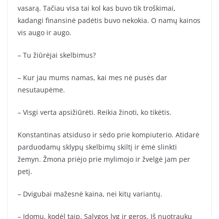
vasarą. Tačiau visa tai kol kas buvo tik troškimai,
kadangi finansinė padėtis buvo nekokia. O namų kainos
vis augo ir augo.
– Tu žiūrėjai skelbimus?
– Kur jau mums namas, kai mes nė pusės dar
nesutaupėme.
– Visgi verta apsižiūrėti. Reikia žinoti, ko tikėtis.
Konstantinas atsiduso ir sėdo prie kompiuterio. Atidarė
parduodamų sklypų skelbimų skiltį ir ėmė slinkti
žemyn. Žmona priėjo prie mylimojo ir žvelgė jam per
petį.
– Dvigubai mažesnė kaina, nei kitų variantų.
– Įdomu, kodėl taip. Sąlygos lyg ir geros. Iš nuotraukų