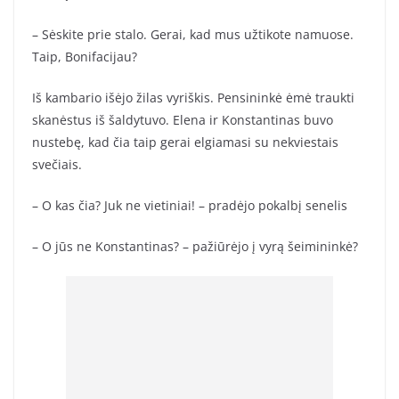
– Sėskite prie stalo. Gerai, kad mus užtikote namuose.
Taip, Bonifacijau?
Iš kambario išėjo žilas vyriškis. Pensininkė ėmė traukti
skanėstus iš šaldytuvo. Elena ir Konstantinas buvo
nustebę, kad čia taip gerai elgiamasi su nekviestais
svečiais.
– O kas čia? Juk ne vietiniai! – pradėjo pokalbį senelis
– O jūs ne Konstantinas? – pažiūrėjo į vyrą šeimininkė?