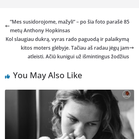
“Mes susidorojome, mažyli“ – po šia foto parašė 85
metų Anthony Hopkinsas
Kol slaugiau dukrą, vyras rado paguodą ir palaikymą
kitos moters glėbyje. Tačiau aš radau jėgų jam
atleisti. Ačiū kunigui už išmintingus žodžius
You May Also Like