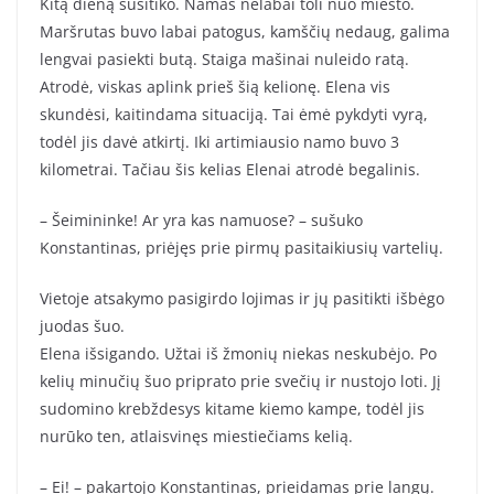
Kitą dieną susitiko. Namas nelabai toli nuo miesto.
Maršrutas buvo labai patogus, kamščių nedaug, galima
lengvai pasiekti butą. Staiga mašinai nuleido ratą.
Atrodė, viskas aplink prieš šią kelionę. Elena vis
skundėsi, kaitindama situaciją. Tai ėmė pykdyti vyrą,
todėl jis davė atkirtį. Iki artimiausio namo buvo 3
kilometrai. Tačiau šis kelias Elenai atrodė begalinis.
– Šeimininke! Ar yra kas namuose? – sušuko
Konstantinas, priėjęs prie pirmų pasitaikiusių vartelių.
Vietoje atsakymo pasigirdo lojimas ir jų pasitikti išbėgo
juodas šuo.
Elena išsigando. Užtai iš žmonių niekas neskubėjo. Po
kelių minučių šuo priprato prie svečių ir nustojo loti. Jį
sudomino krebždesys kitame kiemo kampe, todėl jis
nurūko ten, atlaisvinęs miestiečiams kelią.
– Ei! – pakartojo Konstantinas, prieidamas prie langų.