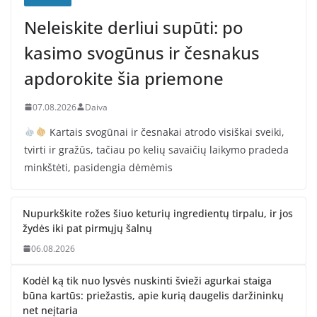
Neleiskite derliui supūti: po
kasimo svogūnus ir česnakus
apdorokite šia priemone
07.08.2026
Daiva
Kartais svogūnai ir česnakai atrodo visiškai sveiki,
tvirti ir gražūs, tačiau po kelių savaičių laikymo pradeda
minkštėti, pasidengia dėmėmis
Nupurkškite rožes šiuo keturių ingredientų tirpalu, ir jos
žydės iki pat pirmųjų šalnų
06.08.2026
Kodėl ką tik nuo lysvės nuskinti švieži agurkai staiga
būna kartūs: priežastis, apie kurią daugelis daržininkų
net neįtaria