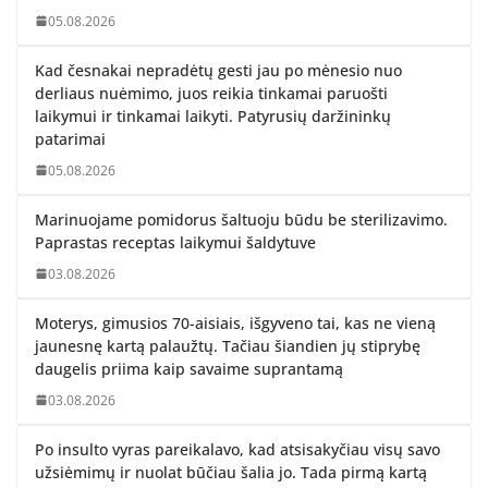
05.08.2026
Kad česnakai nepradėtų gesti jau po mėnesio nuo
derliaus nuėmimo, juos reikia tinkamai paruošti
laikymui ir tinkamai laikyti. Patyrusių daržininkų
patarimai
05.08.2026
Marinuojame pomidorus šaltuoju būdu be sterilizavimo.
Paprastas receptas laikymui šaldytuve
03.08.2026
Moterys, gimusios 70-aisiais, išgyveno tai, kas ne vieną
jaunesnę kartą palaužtų. Tačiau šiandien jų stiprybę
daugelis priima kaip savaime suprantamą
03.08.2026
Po insulto vyras pareikalavo, kad atsisakyčiau visų savo
užsiėmimų ir nuolat būčiau šalia jo. Tada pirmą kartą