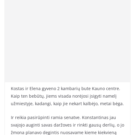
Kostas ir Elena gyveno 2 kambarių bute Kauno centre.
Kaip ten bebūtų, jiems visada norėjosi įsigyti namelį
užmiestyje, kadangi, kaip jie nekart kalbėjo, metai bėga.
Ir reikia pasirūpinti ramia senatve. Konstantinas jau
svajojo auginti savas daržoves ir rinkti gausų derlių, o jo
žmona planavo degintis nuosavame kieme kiekvieną