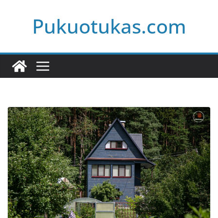
Skip
Pukuotukas.com
to
content