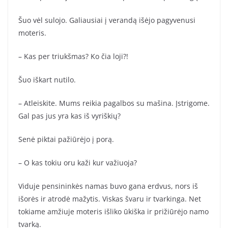
Šuo vėl sulojo. Galiausiai į verandą išėjo pagyvenusi
moteris.
– Kas per triukšmas? Ko čia loji?!
Šuo iškart nutilo.
– Atleiskite. Mums reikia pagalbos su mašina. Įstrigome.
Gal pas jus yra kas iš vyriškių?
Senė piktai pažiūrėjo į porą.
– O kas tokiu oru kaži kur važiuoja?
Viduje pensininkės namas buvo gana erdvus, nors iš
išorės ir atrodė mažytis. Viskas švaru ir tvarkinga. Net
tokiame amžiuje moteris išliko ūkiška ir prižiūrėjo namo
tvarką.