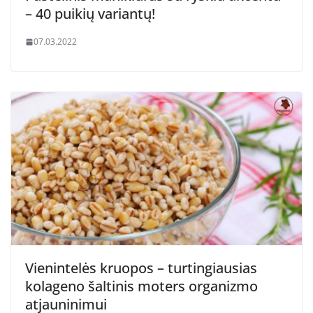
– 40 puikių variantų!
07.03.2022
Vienintelės kruopos – turtingiausias
kolageno šaltinis moters organizmo
atjauninimui