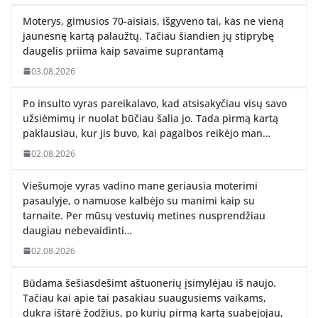
Moterys, gimusios 70-aisiais, išgyveno tai, kas ne vieną
jaunesnę kartą palaužtų. Tačiau šiandien jų stiprybę
daugelis priima kaip savaime suprantamą
03.08.2026
Po insulto vyras pareikalavo, kad atsisakyčiau visų savo
užsiėmimų ir nuolat būčiau šalia jo. Tada pirmą kartą
paklausiau, kur jis buvo, kai pagalbos reikėjo man…
02.08.2026
Viešumoje vyras vadino mane geriausia moterimi
pasaulyje, o namuose kalbėjo su manimi kaip su
tarnaite. Per mūsų vestuvių metines nusprendžiau
daugiau nebevaidinti…
02.08.2026
Būdama šešiasdešimt aštuonerių įsimylėjau iš naujo.
Tačiau kai apie tai pasakiau suaugusiems vaikams,
dukra ištarė žodžius, po kurių pirmą kartą suabejojau,