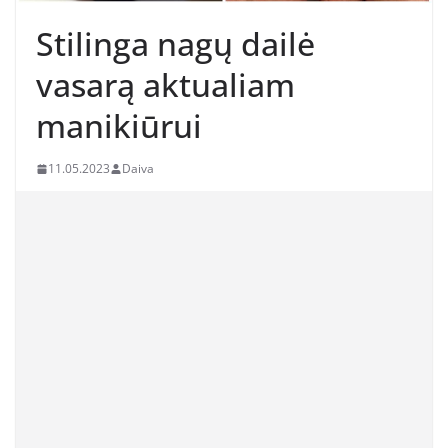
Stilinga nagų dailė
vasarą aktualiam
manikiūrui
11.05.2023
Daiva