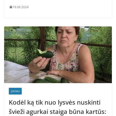
19.09.2024
ĮDOMU
Kodėl ką tik nuo lysvės nuskinti
švieži agurkai staiga būna kartūs: