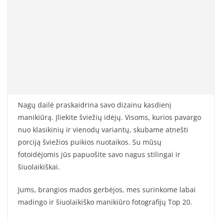
Nagų dailė praskaidrina savo dizainu kasdienį
manikiūrą. Įliekite šviežių idėjų. Visoms, kurios pavargo
nuo klasikinių ir vienodų variantų, skubame atnešti
porciją šviežios puikios nuotaikos. Su mūsų
fotoidėjomis jūs papuošite savo nagus stilingai ir
šiuolaikiškai.
Jums, brangios mados gerbėjos, mes surinkome labai
madingo ir šiuolaikiško manikiūro fotografijų Top 20.