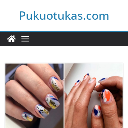
Skip
Pukuotukas.com
to
content