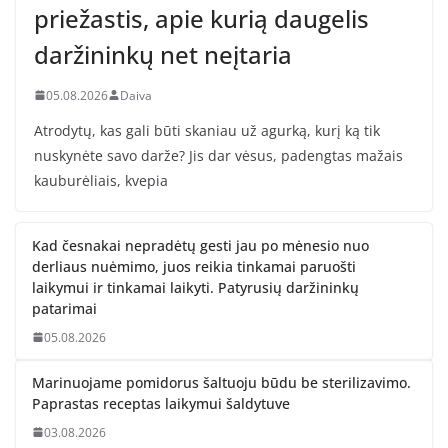
priežastis, apie kurią daugelis
daržininkų net neįtaria
05.08.2026
Daiva
Atrodytų, kas gali būti skaniau už agurką, kurį ką tik
nuskynėte savo darže? Jis dar vėsus, padengtas mažais
kauburėliais, kvepia
Kad česnakai nepradėtų gesti jau po mėnesio nuo
derliaus nuėmimo, juos reikia tinkamai paruošti
laikymui ir tinkamai laikyti. Patyrusių daržininkų
patarimai
05.08.2026
Marinuojame pomidorus šaltuoju būdu be sterilizavimo.
Paprastas receptas laikymui šaldytuve
03.08.2026