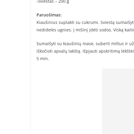
-sviestas – 200 g
Paruošimas:
Kiaušinius suplakti su cukrumi. Sviestą sumaišyti
nedidelės ugnies. Į mišinį įdėti sodos. Viską kait
Sumaišyti su kiaušinių mase, suberti miltus ir užma
iškočioti apvalų lakštą. Išpjauti apskritimą lėkšt
5 min.