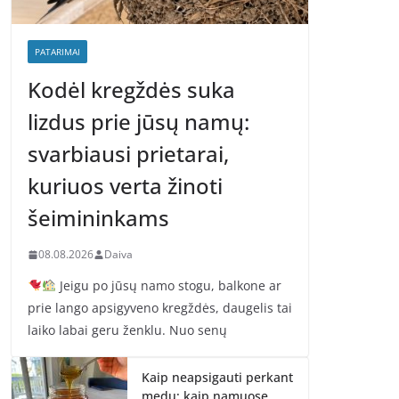
PATARIMAI
Kodėl kregždės suka
lizdus prie jūsų namų:
svarbiausi prietarai,
kuriuos verta žinoti
šeimininkams
08.08.2026
Daiva
Jeigu po jūsų namo stogu, balkone ar
prie lango apsigyveno kregždės, daugelis tai
laiko labai geru ženklu. Nuo senų
Kaip neapsigauti perkant
medų: kaip namuose