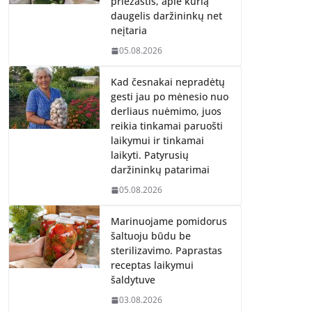
priežastis, apie kurią
daugelis daržininkų net
neįtaria
05.08.2026
Kad česnakai nepradėtų
gesti jau po mėnesio nuo
derliaus nuėmimo, juos
reikia tinkamai paruošti
laikymui ir tinkamai
laikyti. Patyrusių
daržininkų patarimai
05.08.2026
Marinuojame pomidorus
šaltuoju būdu be
sterilizavimo. Paprastas
receptas laikymui
šaldytuve
03.08.2026