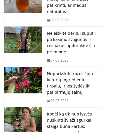
patikrinti, ar medus
natūralus
08.08.2026
Neleiskite derliui supūti:
po kasimo svogūnus ir
česnakus apdorokite šia
priemone
07.08.2026
Nupurkškite rožes šiuo
keturių ingredientų
tirpalu, ir jos žydės iki
pat pirmųjų šalnų
06.08.2026
Kodėl ką tik nuo lysvės
nuskinti švieži agurkai
staiga būna kartūs: