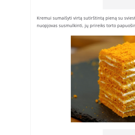
Kremui sumaišyti virtą sutirštintą pieną su sviest
nuopjovas susmulkinti, jų prireiks torto papuošim