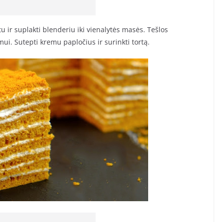
u ir suplakti blenderiu iki vienalytės masės. Tešlos
ui. Sutepti kremu papločius ir surinkti tortą.