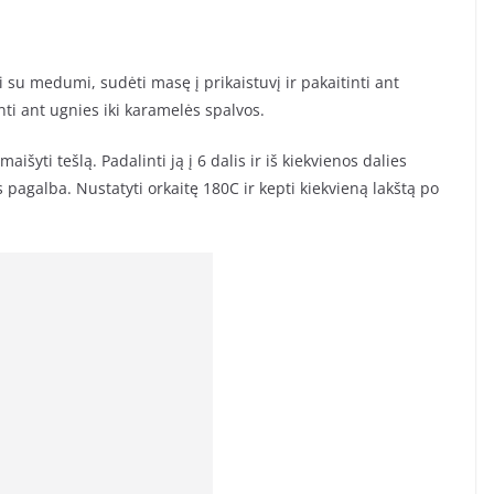
 su medumi, sudėti masę į prikaistuvį ir pakaitinti ant
inti ant ugnies iki karamelės spalvos.
išyti tešlą. Padalinti ją į 6 dalis ir iš kiekvienos dalies
ės pagalba. Nustatyti orkaitę 180C ir kepti kiekvieną lakštą po