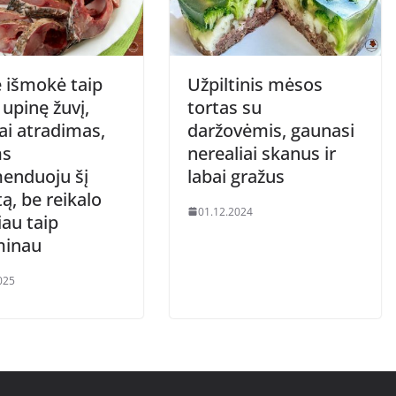
 išmokė taip
Užpiltinis mėsos
 upinę žuvį,
tortas su
ai atradimas,
daržovėmis, gaunasi
ms
nerealiai skanus ir
enduoju šį
labai gražus
ą, be reikalo
01.12.2024
au taip
minau
025