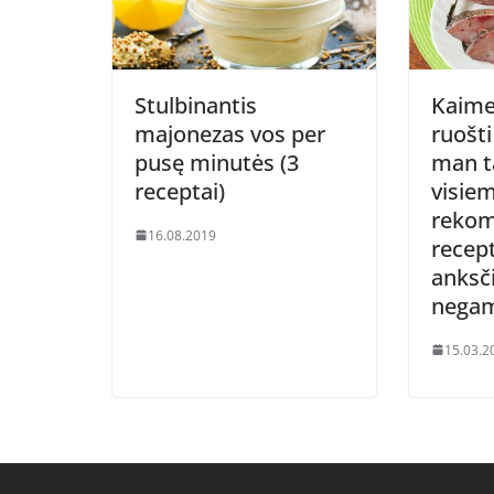
Stulbinantis
Kaime
majonezas vos per
ruošti
pusę minutės (3
man t
receptai)
visie
rekom
16.08.2019
recept
anksči
nega
15.03.2