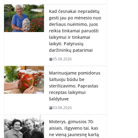
Kad česnakai nepradėtų
gesti jau po mėnesio nuo
derliaus nuėmimo, juos
reikia tinkamai paruošti
laikymui ir tinkamai
laikyti. Patyrusių
daržininkų patarimai
05.08.2026
Marinuojame pomidorus
šaltuoju būdu be
sterilizavimo. Paprastas
receptas laikymui
šaldytuve
03.08.2026
Moterys, gimusios 70-
aisiais, išgyveno tai, kas
ne vieną jaunesnę kartą