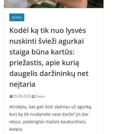
ĮDOMU
Kodėl ką tik nuo lysvės
nuskinti švieži agurkai
staiga būna kartūs:
priežastis, apie kurią
daugelis daržininkų net
neįtaria
05.08.2026
Daiva
Atrodytų, kas gali būti skaniau už agurką,
kurį ką tik nuskynėte savo darže? Jis dar
vėsus, padengtas mažais kauburėliais,
kvepia