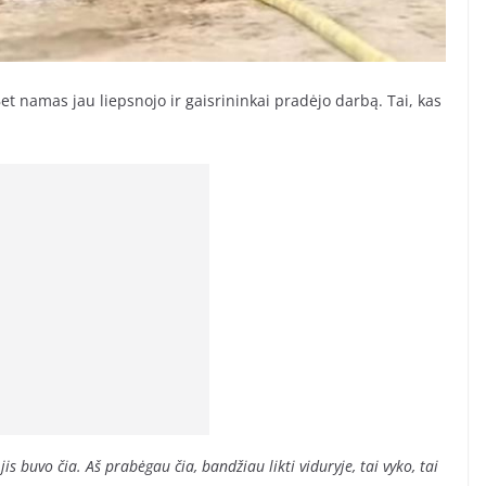
 Bet namas jau liepsnojo ir gaisrininkai pradėjo darbą. Tai, kas
s buvo čia. Aš prabėgau čia, bandžiau likti viduryje, tai vyko, tai