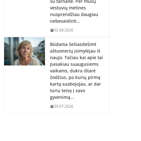
su tarnaite. Per mūsų
vestuvių metines
nusprendžiau daugiau
nebevaidinti…
02.08.2026
Būdama šešiasdešimt
aštuonerių įsimylėjau iš
naujo. Tačiau kai apie tai
pasakiau suaugusiems
vaikams, dukra ištarė
žodžius, po kurių pirmą
kartą suabejojau, ar dar
turiu teisę į savo
gyvenimą…
30.07.2026