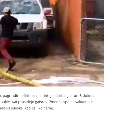
o, pagrindinio šeimos maitintojo, darbą. Jie turi 3 dukras,
auklė. Kai prasidėjo gaisras, žmonės spėjo evakuotis, bet
da jis suvokė, kad jis liko name.