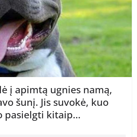
olė į apimtą ugnies namą,
avo šunį. Jis suvokė, kuo
o pasielgti kitaip…