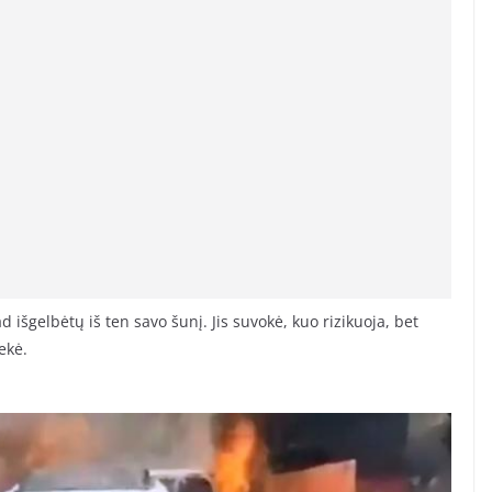
 išgelbėtų iš ten savo šunį. Jis suvokė, kuo rizikuoja, bet
ekė.