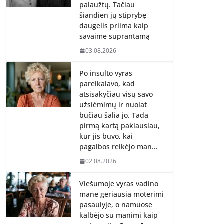
palaužtų. Tačiau
šiandien jų stiprybę
daugelis priima kaip
savaime suprantamą
03.08.2026
Po insulto vyras
pareikalavo, kad
atsisakyčiau visų savo
užsiėmimų ir nuolat
būčiau šalia jo. Tada
pirmą kartą paklausiau,
kur jis buvo, kai
pagalbos reikėjo man…
02.08.2026
Viešumoje vyras vadino
mane geriausia moterimi
pasaulyje, o namuose
kalbėjo su manimi kaip