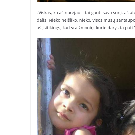
„Viskas, ko aš norėjau – tai gauti savo šunį, aš atė
dalis. Nieko neišliko, nieko, visos mūsų santaup
aš įsitikinęs, kad yra žmonių, kurie darys tą patį.