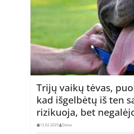
Тrijų vaikų tėvas, pu
kad išgelbėtų iš ten s
rizikuoja, bet negalėj
12.02.2025
Daiva