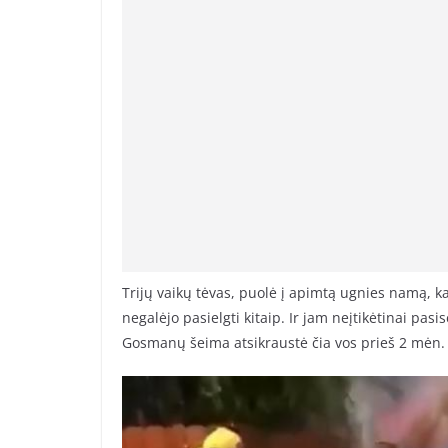
Trijų vaikų tėvas, puolė į apimtą ugnies namą, kad
negalėjo pasielgti kitaip. Ir jam neįtikėtinai pasis
Gosmanų šeima atsikraustė čia vos prieš 2 mėn.