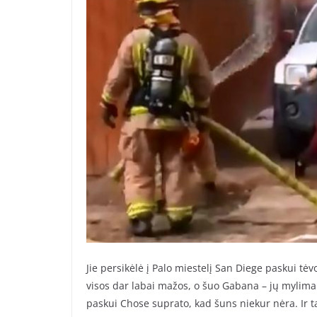
Jie persikėlė į Palo miestelį San Diege paskui tėv
visos dar labai mažos, o šuo Gabana – jų mylima 
paskui Chose suprato, kad šuns niekur nėra. Ir ta