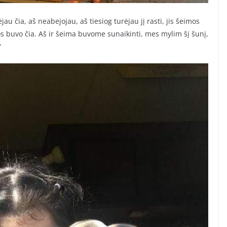
jau čia, aš neabejojau, aš tiesiog turėjau jį rasti, jis šeimos
os buvo čia. Aš ir šeima buvome sunaikinti, mes mylim šį šunį,
“