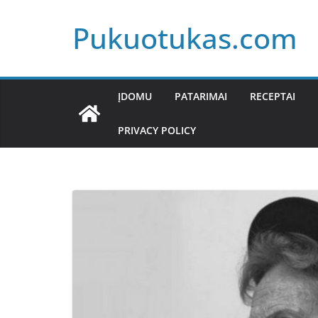
Skip
Pukuotukas.com
to
content
ĮDOMU
PATARIMAI
RECEPTAI
PRIVACY POLICY