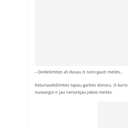
– Dvidešimties aš dusau iš noro gauti meilės…
Keturiasdešimties tapau garbės donoru, iš kurio l
nuovargio ir jau nenorėjau jokios meilės.