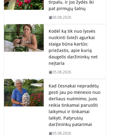
tirpalu, ir jos žydės iki
pat pirmųjų šalnų
06.08.2026
Kodėl ką tik nuo lysvės
nuskinti švieži agurkai
staiga būna kartūs:
priežastis, apie kurią
daugelis daržininkų net
neįtaria
05.08.2026
Kad česnakai nepradėtų
gesti jau po mėnesio nuo
derliaus nuėmimo, juos
reikia tinkamai paruošti
laikymui ir tinkamai
laikyti. Patyrusių
daržininkų patarimai
05.08.2026