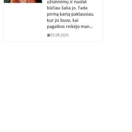
užsiėmimų ir nuolat
būčiau šalia jo. Tada
pirmą kartą paklausiau,
kur jis buvo, kai
pagalbos reikėjo man…
02.08.2026