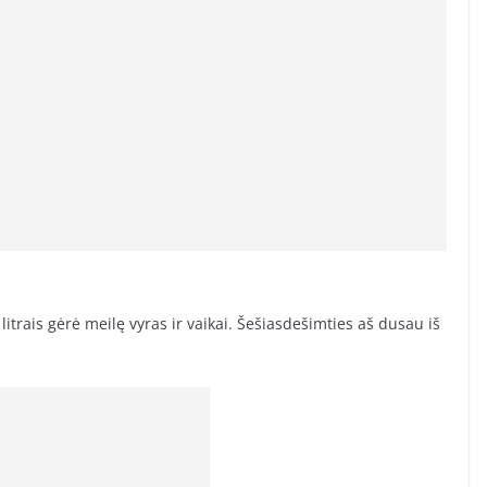
itrais gėrė meilę vyras ir vaikai. Šešiasdešimties aš dusau iš