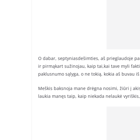
O dabar, septyniasdešimties, aš prieglaudoje pas
ir pirmąkart sužinojau, kaip tai,kai tave myli fa
paklusnumo sąlyga, o ne tokią, kokia aš buvau iš 
Meškis baksnoja mane drėgna nosimi, žiūri į akis,
laukia manęs taip, kaip niekada nelaukė vyriškis