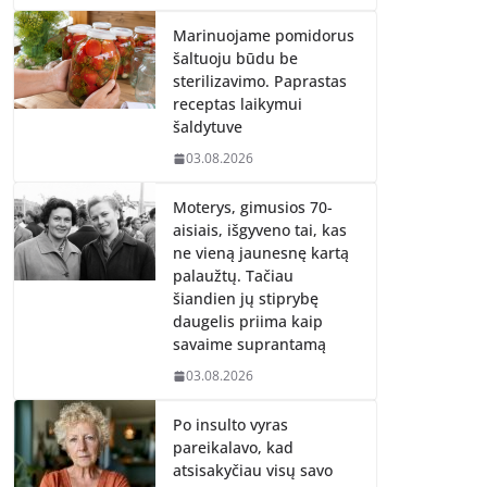
Marinuojame pomidorus
šaltuoju būdu be
sterilizavimo. Paprastas
receptas laikymui
šaldytuve
03.08.2026
Moterys, gimusios 70-
aisiais, išgyveno tai, kas
ne vieną jaunesnę kartą
palaužtų. Tačiau
šiandien jų stiprybę
daugelis priima kaip
savaime suprantamą
03.08.2026
Po insulto vyras
pareikalavo, kad
atsisakyčiau visų savo