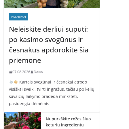
PATARIMAI
Neleiskite derliui supūti:
po kasimo svogūnus ir
česnakus apdorokite šia
priemone
07.08.2026
Daiva
Kartais svogūnai ir česnakai atrodo
visiškai sveiki, tvirti ir gražūs, tačiau po kelių
savaičių laikymo pradeda minkštėti,
pasidengia dėmėmis
Nupurkškite rožes šiuo
keturių ingredientų