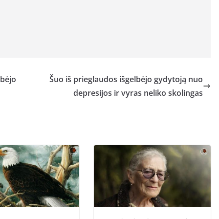
lbėjo
Šuo iš prieglaudos išgelbėjo gydytoją nuo
depresijos ir vyras neliko skolingas