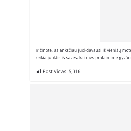
Ir žinote, aš anksčiau juokdavausi iš vienišų mo
reikia juoktis iš savęs, kai mes pralaimime gyv
Post Views:
5,316