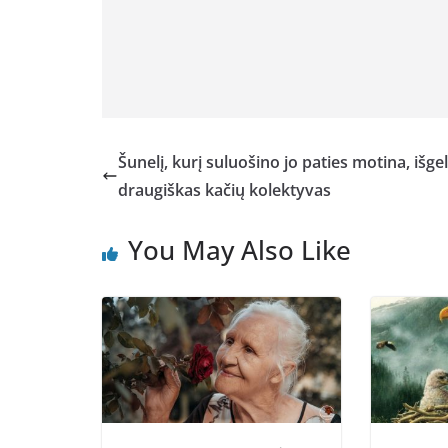
Šunelį, kurį suluošino jo paties motina, išge
draugiškas kačių kolektyvas
You May Also Like