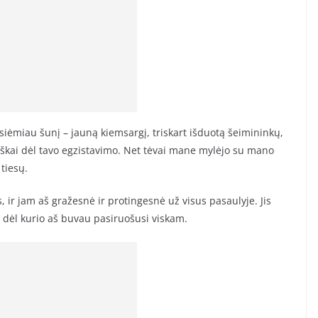
iėmiau šunį – jauną kiemsargį, triskart išduotą šeimininkų,
ktiškai dėl tavo egzistavimo. Net tėvai mane mylėjo su mano
tiesų.
 ir jam aš gražesnė ir protingesnė už visus pasaulyje. Jis
, dėl kurio aš buvau pasiruošusi viskam.