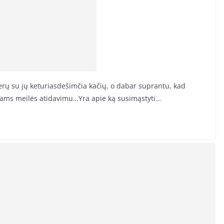
terų su jų keturiasdešimčia kačių, o dabar suprantu, kad
ūnams meilės atidavimu…Yra apie ką susimąstyti…