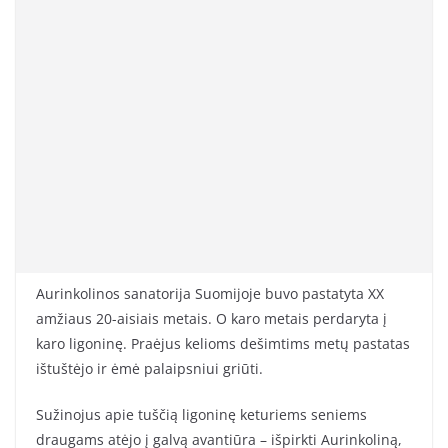
Aurinkolinos sanatorija Suomijoje buvo pastatyta XX
amžiaus 20-aisiais metais. O karo metais perdaryta į
karo ligoninę. Praėjus kelioms dešimtims metų pastatas
ištuštėjo ir ėmė palaipsniui griūti.
Sužinojus apie tuščią ligoninę keturiems seniems
draugams atėjo į galvą avantiūra – išpirkti Aurinkoliną,