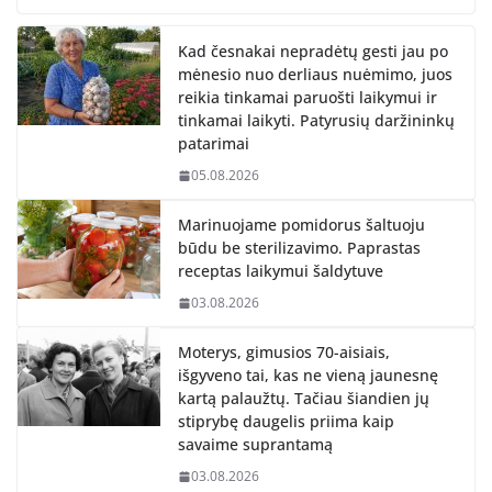
Kad česnakai nepradėtų gesti jau po
mėnesio nuo derliaus nuėmimo, juos
reikia tinkamai paruošti laikymui ir
tinkamai laikyti. Patyrusių daržininkų
patarimai
05.08.2026
Marinuojame pomidorus šaltuoju
būdu be sterilizavimo. Paprastas
receptas laikymui šaldytuve
03.08.2026
Moterys, gimusios 70-aisiais,
išgyveno tai, kas ne vieną jaunesnę
kartą palaužtų. Tačiau šiandien jų
stiprybę daugelis priima kaip
savaime suprantamą
03.08.2026