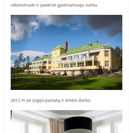
rekonstruoti ir paversti gyvenamuoju namu.
2012 m jie įsigijo pastatą ir ėmėsi darbo.