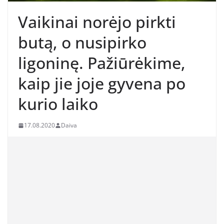
Vaikinai norėjo pirkti
butą, o nusipirko
ligoninę. Pažiūrėkime,
kaip jie joje gyvena po
kurio laiko
17.08.2020
Daiva