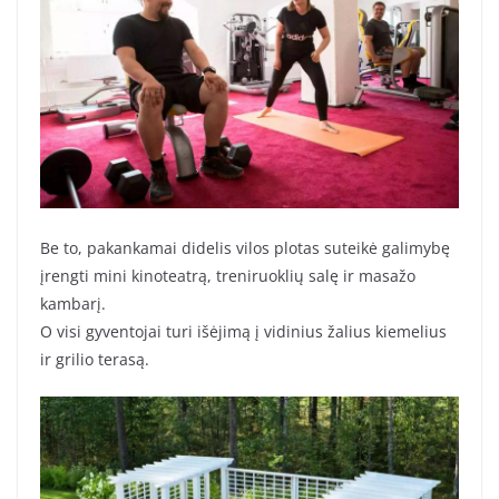
Be to, pakankamai didelis vilos plotas suteikė galimybę
įrengti mini kinoteatrą, treniruoklių salę ir masažo
kambarį.
O visi gyventojai turi išėjimą į vidinius žalius kiemelius
ir grilio terasą.