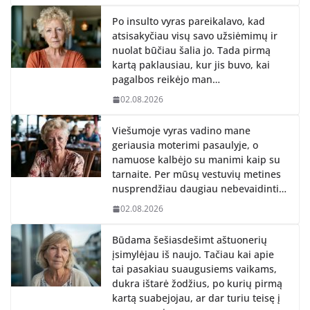
Po insulto vyras pareikalavo, kad
atsisakyčiau visų savo užsiėmimų ir
nuolat būčiau šalia jo. Tada pirmą
kartą paklausiau, kur jis buvo, kai
pagalbos reikėjo man…
02.08.2026
Viešumoje vyras vadino mane
geriausia moterimi pasaulyje, o
namuose kalbėjo su manimi kaip su
tarnaite. Per mūsų vestuvių metines
nusprendžiau daugiau nebevaidinti…
02.08.2026
Būdama šešiasdešimt aštuonerių
įsimylėjau iš naujo. Tačiau kai apie
tai pasakiau suaugusiems vaikams,
dukra ištarė žodžius, po kurių pirmą
kartą suabejojau, ar dar turiu teisę į