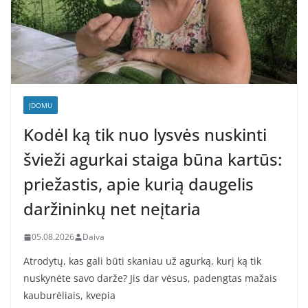
ĮDOMU
Kodėl ką tik nuo lysvės nuskinti
švieži agurkai staiga būna kartūs:
priežastis, apie kurią daugelis
daržininkų net neįtaria
05.08.2026
Daiva
Atrodytų, kas gali būti skaniau už agurką, kurį ką tik
nuskynėte savo darže? Jis dar vėsus, padengtas mažais
kauburėliais, kvepia